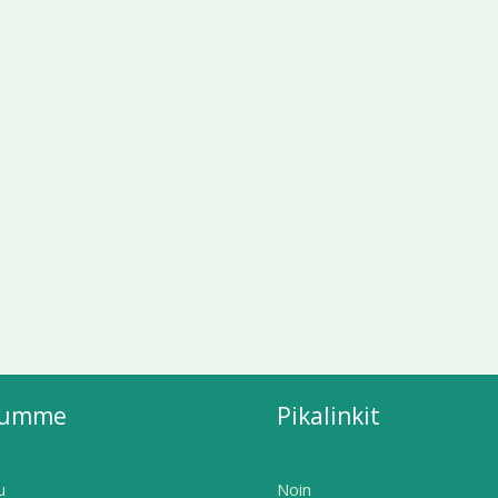
lumme
Pikalinkit
u
Noin