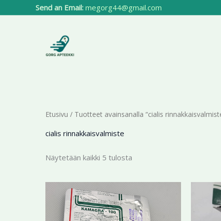
Siirry
Send an Email:
megorg44@gmail.com
sisältöön
Etusivu
/ Tuotteet avainsanalla “cialis rinnakkaisvalmist
cialis rinnakkaisvalmiste
Näytetään kaikki 5 tulosta
Hintaluokka:
Tällä
175,40 €
tuotteella
-
399,99 €
on