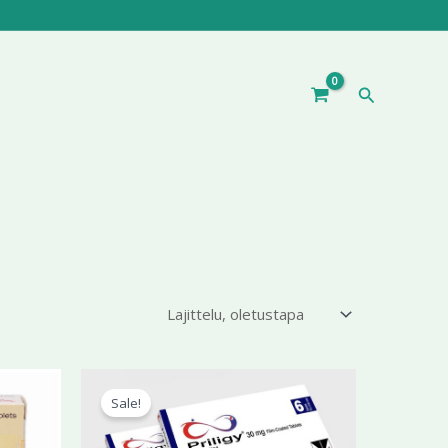
Hae
ntaluokka:
Alkuperäinen
Nykyinen
Tällä
7,66 €
hinta
hinta
Sale!
tuotteella
oli:
on:
9,99 €
on
345,77 €.
245,99 €.