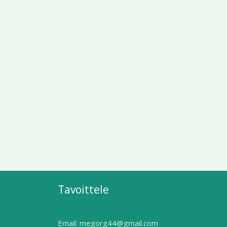
Tavoittele
Email:
megorg44@gmail.com