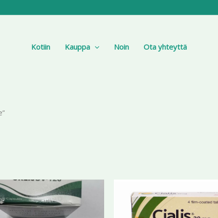
Kotiin
Kauppa
Noin
Ota yhteyttä
e”
Hintaluokka:
Hi
Tällä
198,22 €
19
tuotteella
-
-
453,82 €
on
39