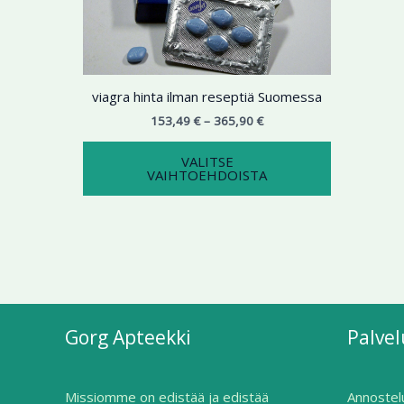
useampi
muunnelma.
Voit
tehdä
viagra hinta ilman reseptiä Suomessa
valinnat
tuotteen
153,49
€
–
365,90
€
sivulla.
VALITSE
VAIHTOEHDOISTA
Gorg Apteekki
Palve
Missiomme on edistää ja edistää
Annostel