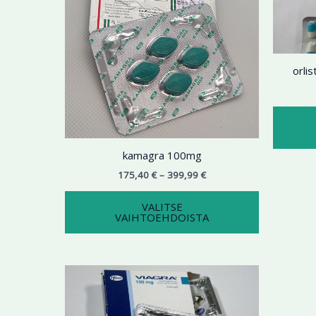
useampi
muunnelma.
Voit
tehdä
orli
valinnat
tuotteen
sivulla.
kamagra 100mg
175,40
€
–
399,99
€
VALITSE
VAIHTOEHDOISTA
Hintaluokka:
Tällä
153,49 €
tuotteella
-
365,90 €
on