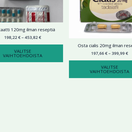
useampi
muunnelma.
Voit
tehdä
staatti 120mg ilman reseptiä
valinnat
tuotteen
198,22
€
–
453,82
€
sivulla.
Osta cialis 20mg ilman res
VALITSE
197,66
€
–
399,99
€
VAIHTOEHDOISTA
VALITSE
VAIHTOEHDOISTA