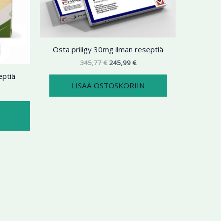
useampi
muunnelma.
Voit
tehdä
Osta priligy 30mg ilman reseptiä
valinnat
tuotteen
345,77
€
245,99
€
sivulla.
eptiä
LISÄÄ OSTOSKORIIN