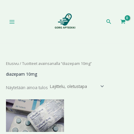
Siirry
sisältöön
Hae
Etusivu
/ Tuotteet avainsanalla “diazepam 10mg”
diazepam 10mg
Näytetään ainoa tulos
Hintaluokka:
Tällä
176,88 €
tuotteella
-
on
543,72 €
useampi
muunnelma.