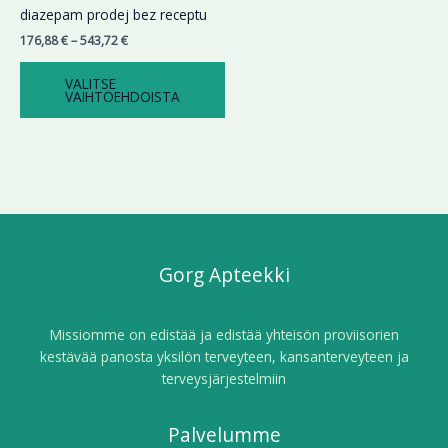
Voit
diazepam prodej bez receptu
tehdä
176,88
€
–
543,72
€
valinnat
tuotteen
VALITSE
sivulla.
VAIHTOEHDOISTA
Gorg Apteekki
Missiomme on edistää ja edistää yhteisön proviisorien
kestävää panosta yksilön terveyteen, kansanterveyteen ja
terveysjärjestelmiin
Palvelumme