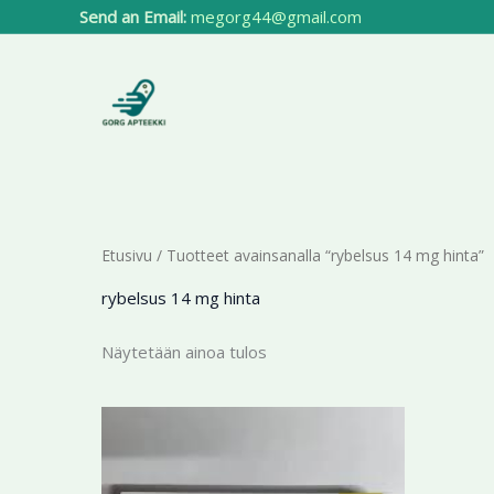
Siirry
Send an Email:
megorg44@gmail.com
sisältöön
Etusivu
/ Tuotteet avainsanalla “rybelsus 14 mg hinta”
rybelsus 14 mg hinta
Näytetään ainoa tulos