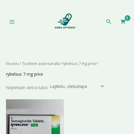
Siirry
sisältöön
Hae
Etusivu
/ Tuotteet avainsanalla “rybelsus 7 mg price”
rybelsus 7 mg price
Näytetään ainoa tulos