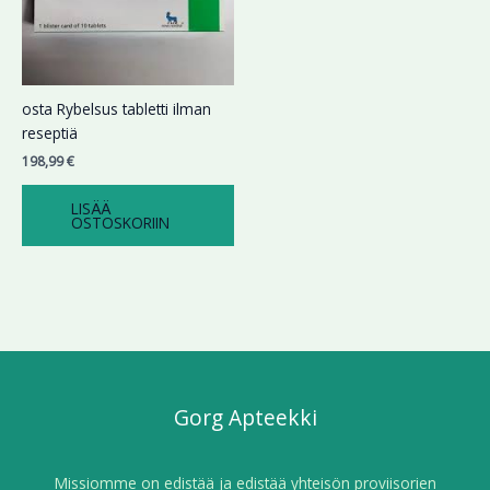
osta Rybelsus tabletti ilman
reseptiä
198,99
€
LISÄÄ
OSTOSKORIIN
Gorg Apteekki
Missiomme on edistää ja edistää yhteisön proviisorien