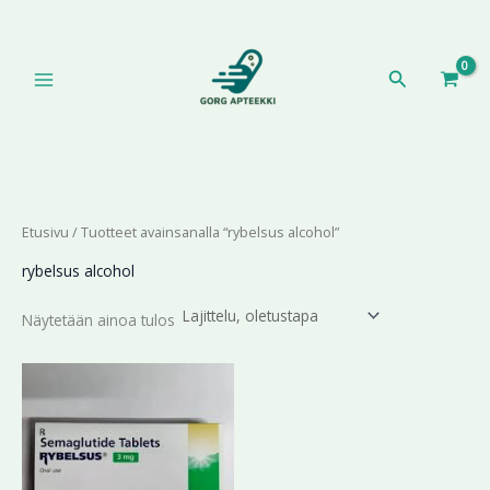
Siirry
sisältöön
Hae
Etusivu
/ Tuotteet avainsanalla “rybelsus alcohol”
rybelsus alcohol
Näytetään ainoa tulos