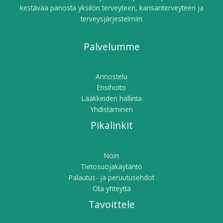
kestävää panosta yksilön terveyteen, kansanterveyteen ja
terveysjärjestelmiin
Palvelumme
Annostelu
Ensihoito
Lääkkeiden hallinta
Yhdistäminen
Pikalinkit
Noin
Tietosuojakäytäntö
Palautus- ja peruutusehdot
Ota yhteyttä
Tavoittele