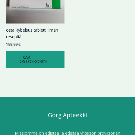
osta Rybelsus tabletti ilman
reseptiä
198,99
€
LISÄÄ
OSTOSKORIIN
Gorg Apteekki
Missiomme on edistää ja edistää yhteisön proviisorien