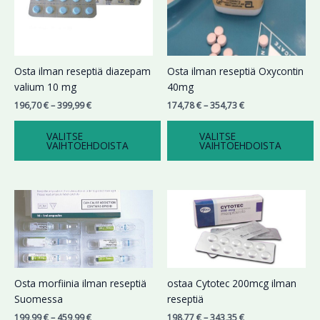
Voit
Voit
tehdä
tehdä
valinnat
valinnat
tuotteen
tuotteen
sivulla.
sivulla.
Osta ilman reseptiä diazepam
Osta ilman reseptiä Oxycontin
valium 10 mg
40mg
196,70
€
–
399,99
€
174,78
€
–
354,73
€
VALITSE
VALITSE
VAIHTOEHDOISTA
VAIHTOEHDOISTA
Hintaluokka:
Hintaluokka:
Tällä
Tällä
199,99 €
198,77 €
tuotteella
tuotteella
-
-
on
on
459,99 €
343,35 €
useampi
useampi
muunnelma.
muunnelma.
Voit
Voit
Osta morfiinia ilman reseptiä
ostaa Cytotec 200mcg ilman
tehdä
tehdä
Suomessa
reseptiä
valinnat
valinnat
199,99
€
–
459,99
€
198,77
€
–
343,35
€