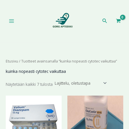
Siirry
sisältöön
Hae
Etusivu
/ Tuotteet avainsanalla “kuinka nopeasti cytotec vaikuttaa”
kuinka nopeasti cytotec vaikuttaa
Näytetään kaikki 7 tulosta
Hintaluokka:
Hintaluokka:
Tällä
Tällä
196,70 €
174,78 €
tuotteella
tuotteella
-
-
on
on
399,99 €
354,73 €
useampi
useampi
muunnelma.
muunnelma.