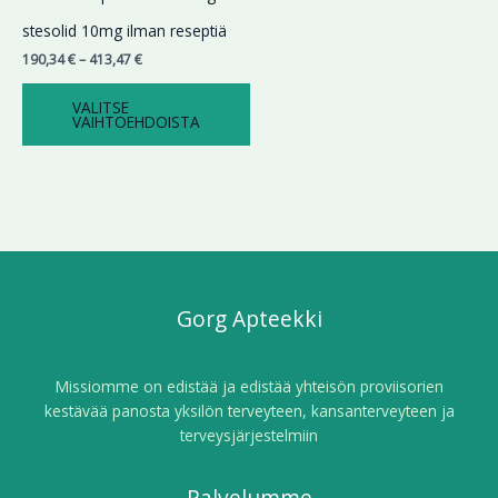
190,34 €
tuotteella
-
stesolid 10mg ilman reseptiä
on
413,47 €
190,34
€
–
413,47
€
useampi
muunnelma.
VALITSE
Voit
VAIHTOEHDOISTA
tehdä
valinnat
tuotteen
sivulla.
Gorg Apteekki
Missiomme on edistää ja edistää yhteisön proviisorien
kestävää panosta yksilön terveyteen, kansanterveyteen ja
terveysjärjestelmiin
Palvelumme