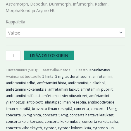
Astramorph, Depodur, Duramorph, Infumorph, Kadian,
MorphaBond ja Arymo ER.
Kappaleita
LISÄÄ OSTOSKORIIN
Tuotetunnus (SKU):
Ei saatavilla/-tietoa
Osasto:
Kivunlievitys
Avainsanat tuotteelle
5 hinta
,
5 mg
,
adderall suomi
,
amfetamiini
,
amfetamiini adhd
,
amfetamiini hinta
,
amfetamiini ja alkoholi
,
amfetamiini kokemuksia
,
amfetamiini laskut
,
amfetamiini pupillit
,
amfetamiini sulfaatti
,
amfetamiini vieroitusoireet
,
amfetamiini
yliannostus
,
antibiootti silmätipat ilman reseptiä
,
antibioottivoide
ilman reseptiä
,
bravecto ilman reseptiä
,
concerta
,
concerta 18 mg
,
concerta 36 mg hinta
,
concerta 54mg
,
concerta haittavaikutukset
,
concerta kela-korvaus
,
concerta kokemuksia
,
concerta vaikutusaika
,
concerta viihdekäyttö
,
cytotec
,
cytotec kokemuksia
,
cytotec suun