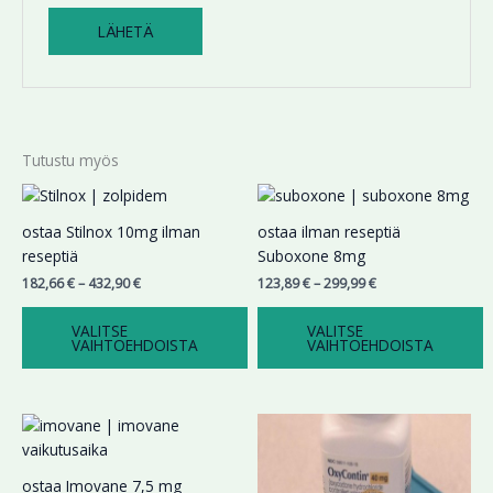
Tutustu myös
Hintaluokka:
Hintaluokka:
Tällä
Tällä
182,66 €
123,89 €
tuotteella
tuotteella
-
-
ostaa Stilnox 10mg ilman
ostaa ilman reseptiä
on
on
432,90 €
299,99 €
reseptiä
Suboxone 8mg
useampi
useampi
182,66
€
–
432,90
€
123,89
€
–
299,99
€
muunnelma.
muunnelma.
Voit
Voit
VALITSE
VALITSE
tehdä
tehdä
VAIHTOEHDOISTA
VAIHTOEHDOISTA
valinnat
valinnat
tuotteen
tuotteen
sivulla.
sivulla.
Hintaluokka:
Hintaluokka:
Tällä
Tällä
187,56 €
174,78 €
tuotteella
tuotteella
-
-
on
on
423,78 €
354,73 €
ostaa Imovane 7,5 mg