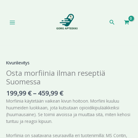
Siirry
sisältöön
Hae
Hintaluokka:
Osta
199,99 €
morfiinia
-
ilman
Kivunlievitys
459,99 €
reseptiä
Osta morfiinia ilman reseptiä
Suomessa
Suomessa
määrä
199,99
€
–
459,99
€
Morfiinia käytetään vaikean kivun hoitoon. Morfiini kuuluu
huumeiden luokkaan, jota kutsutaan opioidikipulääkkeiksi
(huumausaine). Se toimii aivoissa ja muuttaa sitä, miten kehosi
tuntuu ja reagoi kipuun.
Morfiinia on saatavana seuraavilla eri tuotenimillä: MS Contin,