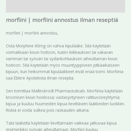
Arviot (0)
morfiini | morfiini annostus ilman reseptiä
morfiini | morfiini annostus,
Osta Morphine 60mg on vahva kipulääke. Sitä käytetään
voimakkaan kivun hoitoon, kuten leikkauksen tai vakavan
vamman tai syövän tai sydänkohtauksen aiheuttaman kivun
hoitoon. Sitä käytetään myös muuntyyppiseen pitkäaikaiseen
kipuun, kun heikommat kipulääkkeet eivät enää toimi. Morfiinia
saa Eblere Apotekista ilman reseptiä.
Sen toimittaa Mallinckrodt Pharmaceuticals. Morfiinia käytetään
kroonisen kivun hoidossa; vastasyntyneen raittiusoireyhtymä;
kipua ja kuuluu huumeiden kipua lievittävien lääkkeiden luokkiin.
Riskiä ei voida sulkea pois raskauden aikana.
Tätä lääkettä käytetään lievittämään vaikeaa jatkuvaa kipua
(esimerkiksi syövän aiheuttamaa). Morfiini kuuluu