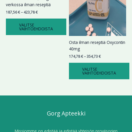
useampi
useampi
verkossa ilman reseptiä
muunnelma.
muunnelma.
187,56
€
–
423,78
€
Voit
Voit
tehdä
tehdä
VALITSE
valinnat
valinnat
VAIHTOEHDOISTA
tuotteen
tuotteen
sivulla.
sivulla.
Osta ilman reseptiä Oxycontin
40mg
174,78
€
–
354,73
€
VALITSE
VAIHTOEHDOISTA
Gorg Apteekki
Missiomme on edistää ja edistää yhteisön proviisorien