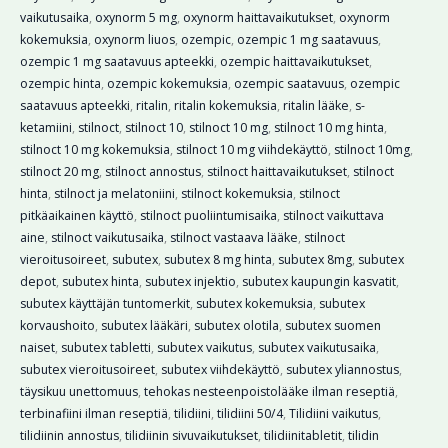
vaikutusaika
,
oxynorm 5 mg
,
oxynorm haittavaikutukset
,
oxynorm
kokemuksia
,
oxynorm liuos
,
ozempic
,
ozempic 1 mg saatavuus
,
ozempic 1 mg saatavuus apteekki
,
ozempic haittavaikutukset
,
ozempic hinta
,
ozempic kokemuksia
,
ozempic saatavuus
,
ozempic
saatavuus apteekki
,
ritalin
,
ritalin kokemuksia
,
ritalin lääke
,
s-
ketamiini
,
stilnoct
,
stilnoct 10
,
stilnoct 10 mg
,
stilnoct 10 mg hinta
,
stilnoct 10 mg kokemuksia
,
stilnoct 10 mg viihdekäyttö
,
stilnoct 10mg
,
stilnoct 20 mg
,
stilnoct annostus
,
stilnoct haittavaikutukset
,
stilnoct
hinta
,
stilnoct ja melatoniini
,
stilnoct kokemuksia
,
stilnoct
pitkäaikainen käyttö
,
stilnoct puoliintumisaika
,
stilnoct vaikuttava
aine
,
stilnoct vaikutusaika
,
stilnoct vastaava lääke
,
stilnoct
vieroitusoireet
,
subutex
,
subutex 8 mg hinta
,
subutex 8mg
,
subutex
depot
,
subutex hinta
,
subutex injektio
,
subutex kaupungin kasvatit
,
subutex käyttäjän tuntomerkit
,
subutex kokemuksia
,
subutex
korvaushoito
,
subutex lääkäri
,
subutex olotila
,
subutex suomen
naiset
,
subutex tabletti
,
subutex vaikutus
,
subutex vaikutusaika
,
subutex vieroitusoireet
,
subutex viihdekäyttö
,
subutex yliannostus
,
täysikuu unettomuus
,
tehokas nesteenpoistolääke ilman reseptiä
,
terbinafiini ilman reseptiä
,
tilidiini
,
tilidiini 50/4
,
Tilidiini vaikutus
,
tilidiinin annostus
,
tilidiinin sivuvaikutukset
,
tilidiinitabletit
,
tilidin