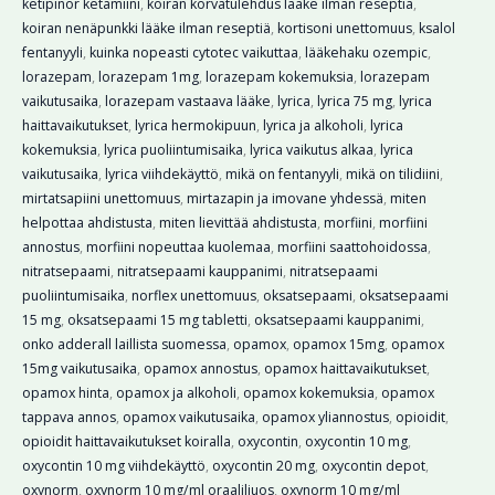
ketipinor ketamiini
,
koiran korvatulehdus lääke ilman reseptiä
,
koiran nenäpunkki lääke ilman reseptiä
,
kortisoni unettomuus
,
ksalol
fentanyyli
,
kuinka nopeasti cytotec vaikuttaa
,
lääkehaku ozempic
,
lorazepam
,
lorazepam 1mg
,
lorazepam kokemuksia
,
lorazepam
vaikutusaika
,
lorazepam vastaava lääke
,
lyrica
,
lyrica 75 mg
,
lyrica
haittavaikutukset
,
lyrica hermokipuun
,
lyrica ja alkoholi
,
lyrica
kokemuksia
,
lyrica puoliintumisaika
,
lyrica vaikutus alkaa
,
lyrica
vaikutusaika
,
lyrica viihdekäyttö
,
mikä on fentanyyli
,
mikä on tilidiini
,
mirtatsapiini unettomuus
,
mirtazapin ja imovane yhdessä
,
miten
helpottaa ahdistusta
,
miten lievittää ahdistusta
,
morfiini
,
morfiini
annostus
,
morfiini nopeuttaa kuolemaa
,
morfiini saattohoidossa
,
nitratsepaami
,
nitratsepaami kauppanimi
,
nitratsepaami
puoliintumisaika
,
norflex unettomuus
,
oksatsepaami
,
oksatsepaami
15 mg
,
oksatsepaami 15 mg tabletti
,
oksatsepaami kauppanimi
,
onko adderall laillista suomessa
,
opamox
,
opamox 15mg
,
opamox
15mg vaikutusaika
,
opamox annostus
,
opamox haittavaikutukset
,
opamox hinta
,
opamox ja alkoholi
,
opamox kokemuksia
,
opamox
tappava annos
,
opamox vaikutusaika
,
opamox yliannostus
,
opioidit
,
opioidit haittavaikutukset koiralla
,
oxycontin
,
oxycontin 10 mg
,
oxycontin 10 mg viihdekäyttö
,
oxycontin 20 mg
,
oxycontin depot
,
oxynorm
,
oxynorm 10 mg/ml oraaliliuos
,
oxynorm 10 mg/ml