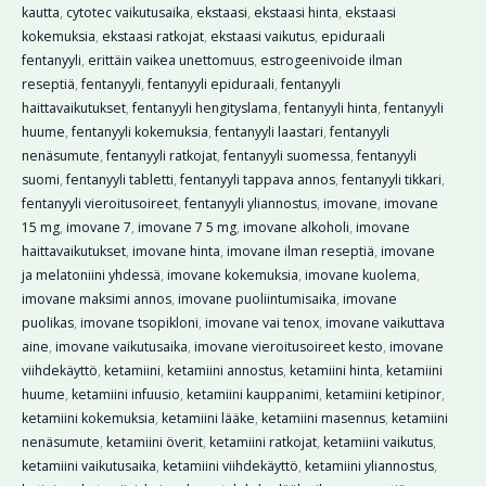
kautta
,
cytotec vaikutusaika
,
ekstaasi
,
ekstaasi hinta
,
ekstaasi
kokemuksia
,
ekstaasi ratkojat
,
ekstaasi vaikutus
,
epiduraali
fentanyyli
,
erittäin vaikea unettomuus
,
estrogeenivoide ilman
reseptiä
,
fentanyyli
,
fentanyyli epiduraali
,
fentanyyli
haittavaikutukset
,
fentanyyli hengityslama
,
fentanyyli hinta
,
fentanyyli
huume
,
fentanyyli kokemuksia
,
fentanyyli laastari
,
fentanyyli
nenäsumute
,
fentanyyli ratkojat
,
fentanyyli suomessa
,
fentanyyli
suomi
,
fentanyyli tabletti
,
fentanyyli tappava annos
,
fentanyyli tikkari
,
fentanyyli vieroitusoireet
,
fentanyyli yliannostus
,
imovane
,
imovane
15 mg
,
imovane 7
,
imovane 7 5 mg
,
imovane alkoholi
,
imovane
haittavaikutukset
,
imovane hinta
,
imovane ilman reseptiä
,
imovane
ja melatoniini yhdessä
,
imovane kokemuksia
,
imovane kuolema
,
imovane maksimi annos
,
imovane puoliintumisaika
,
imovane
puolikas
,
imovane tsopikloni
,
imovane vai tenox
,
imovane vaikuttava
aine
,
imovane vaikutusaika
,
imovane vieroitusoireet kesto
,
imovane
viihdekäyttö
,
ketamiini
,
ketamiini annostus
,
ketamiini hinta
,
ketamiini
huume
,
ketamiini infuusio
,
ketamiini kauppanimi
,
ketamiini ketipinor
,
ketamiini kokemuksia
,
ketamiini lääke
,
ketamiini masennus
,
ketamiini
nenäsumute
,
ketamiini överit
,
ketamiini ratkojat
,
ketamiini vaikutus
,
ketamiini vaikutusaika
,
ketamiini viihdekäyttö
,
ketamiini yliannostus
,