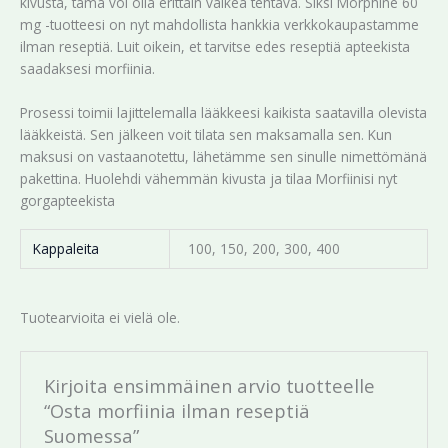
kivusta, tämä voi olla erittäin vaikea tehtävä. Siksi Morphine 60
mg -tuotteesi on nyt mahdollista hankkia verkkokaupastamme
ilman reseptiä. Luit oikein, et tarvitse edes reseptiä apteekista
saadaksesi morfiinia.
Prosessi toimii lajittelemalla lääkkeesi kaikista saatavilla olevista
lääkkeistä. Sen jälkeen voit tilata sen maksamalla sen. Kun
maksusi on vastaanotettu, lähetämme sen sinulle nimettömänä
pakettina. Huolehdi vähemmän kivusta ja tilaa Morfiinisi nyt
gorgapteekista
Kappaleita
100, 150, 200, 300, 400
Tuotearvioita ei vielä ole.
Kirjoita ensimmäinen arvio tuotteelle
“Osta morfiinia ilman reseptiä
Suomessa”