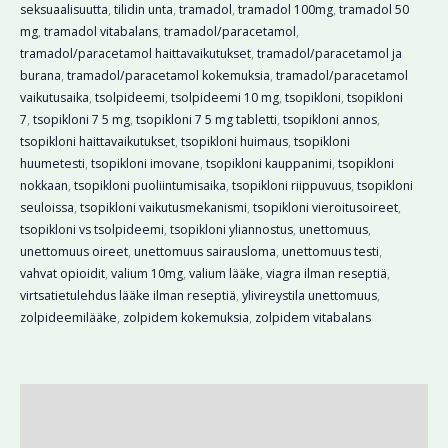
seksuaalisuutta
,
tilidin unta
,
tramadol
,
tramadol 100mg
,
tramadol 50
mg
,
tramadol vitabalans
,
tramadol/paracetamol
,
tramadol/paracetamol haittavaikutukset
,
tramadol/paracetamol ja
burana
,
tramadol/paracetamol kokemuksia
,
tramadol/paracetamol
vaikutusaika
,
tsolpideemi
,
tsolpideemi 10 mg
,
tsopikloni
,
tsopikloni
7
,
tsopikloni 7 5 mg
,
tsopikloni 7 5 mg tabletti
,
tsopikloni annos
,
tsopikloni haittavaikutukset
,
tsopikloni huimaus
,
tsopikloni
huumetesti
,
tsopikloni imovane
,
tsopikloni kauppanimi
,
tsopikloni
nokkaan
,
tsopikloni puoliintumisaika
,
tsopikloni riippuvuus
,
tsopikloni
seuloissa
,
tsopikloni vaikutusmekanismi
,
tsopikloni vieroitusoireet
,
tsopikloni vs tsolpideemi
,
tsopikloni yliannostus
,
unettomuus
,
unettomuus oireet
,
unettomuus sairausloma
,
unettomuus testi
,
vahvat opioidit
,
valium 10mg
,
valium lääke
,
viagra ilman reseptiä
,
virtsatietulehdus lääke ilman reseptiä
,
ylivireystila unettomuus
,
zolpideemilääke
,
zolpidem kokemuksia
,
zolpidem vitabalans
Kuvaus
Lisätiedot