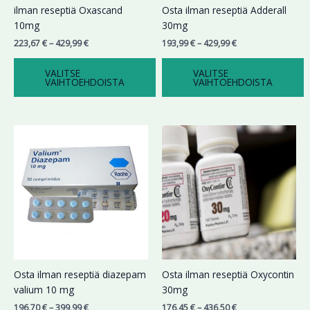
Voit
Voit
ilman reseptiä Oxascand
Osta ilman reseptiä Adderall
tehdä
tehdä
10mg
30mg
valinnat
valinnat
223,67
€
–
429,99
€
193,99
€
–
429,99
€
tuotteen
tuotteen
sivulla.
sivulla.
VALITSE
VALITSE
VAIHTOEHDOISTA
VAIHTOEHDOISTA
Hintaluokka:
Hintaluokka:
Tällä
Tällä
196,70 €
176,45 €
tuotteella
tuotteella
-
-
on
on
399,99 €
436,50 €
useampi
useampi
muunnelma.
muunnelma.
Voit
Voit
tehdä
tehdä
valinnat
valinnat
tuotteen
tuotteen
sivulla.
sivulla.
Osta ilman reseptiä diazepam
Osta ilman reseptiä Oxycontin
valium 10 mg
30mg
196,70
€
–
399,99
€
176,45
€
–
436,50
€