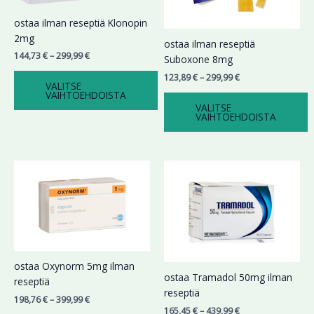
Voit
Voit
ostaa ilman reseptiä Klonopin
tehdä
tehdä
2mg
valinnat
valinnat
ostaa ilman reseptiä
144,73
€
–
299,99
€
tuotteen
tuotteen
Suboxone 8mg
sivulla.
sivulla.
123,89
€
–
299,99
€
VALITSE
VAIHTOEHDOISTA
VALITSE
VAIHTOEHDOISTA
Hintaluokka:
Hintaluokka:
Tällä
Tällä
198,76 €
165,45 €
tuotteella
tuotteella
-
-
on
on
399,99 €
439,99 €
useampi
useampi
muunnelma.
muunnelma.
Voit
Voit
tehdä
tehdä
ostaa Oxynorm 5mg ilman
valinnat
valinnat
ostaa Tramadol 50mg ilman
reseptiä
tuotteen
tuotteen
reseptiä
198,76
€
–
399,99
€
sivulla.
sivulla.
165,45
€
–
439,99
€