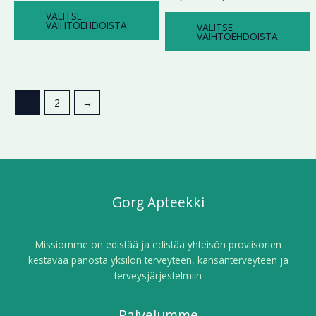
VALITSE
VAIHTOEHDOISTA
VALITSE
VAIHTOEHDOISTA
1
2
→
Gorg Apteekki
Missiomme on edistää ja edistää yhteisön proviisorien
kestävää panosta yksilön terveyteen, kansanterveyteen ja
terveysjärjestelmiin
Palvelumme