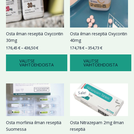
Voit
Voit
tehdä
tehdä
valinnat
valinnat
tuotteen
tuotteen
sivulla.
sivulla.
Osta ilman reseptiä Oxycontin
Osta ilman reseptiä Oxycontin
30mg
40mg
176,45
€
–
436,50
€
174,78
€
–
354,73
€
VALITSE
VALITSE
VAIHTOEHDOISTA
VAIHTOEHDOISTA
Hintaluokka:
Alkuperäinen
Nykyinen
Tällä
199,99 €
hinta
hinta
tuotteella
Sale!
-
oli:
on:
on
459,99 €
289,66 €.
179,99 €.
useampi
muunnelma.
Voit
Osta morfiinia ilman reseptiä
Osta Nitrazepam 2mg ilman
tehdä
Suomessa
reseptiä
valinnat