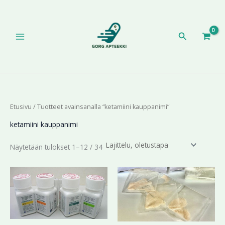
Siirry
sisältöön
Hae
Etusivu
/ Tuotteet avainsanalla “ketamiini kauppanimi”
ketamiini kauppanimi
Näytetään tulokset 1–12 / 34
Hintaluokka:
Hintaluokka:
Tällä
Tällä
194,44 €
195,89 €
tuotteella
tuotteella
-
-
on
on
412,41 €
637,99 €
useampi
useampi
muunnelma.
muunnelma.