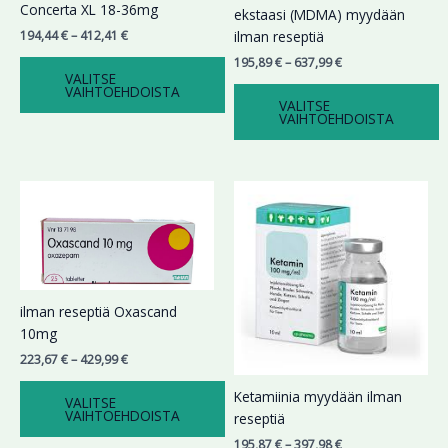
Voit
Voit
Concerta XL 18-36mg
ekstaasi (MDMA) myydään
tehdä
tehdä
194,44
€
–
412,41
€
ilman reseptiä
valinnat
valinnat
195,89
€
–
637,99
€
tuotteen
tuotteen
VALITSE
VAIHTOEHDOISTA
sivulla.
sivulla.
VALITSE
VAIHTOEHDOISTA
Hintaluokka:
Hintaluokka:
Tällä
Tällä
223,67 €
195,87 €
tuotteella
tuotteella
-
-
on
on
429,99 €
397,98 €
useampi
useampi
muunnelma.
muunnelma.
Voit
Voit
ilman reseptiä Oxascand
tehdä
tehdä
10mg
valinnat
valinnat
223,67
€
–
429,99
€
tuotteen
tuotteen
sivulla.
sivulla.
Ketamiinia myydään ilman
VALITSE
VAIHTOEHDOISTA
reseptiä
195,87
€
–
397,98
€