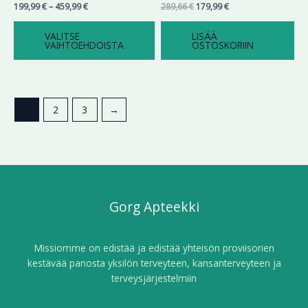
199,99
€
–
459,99
€
289,66
€
179,99
€
tuotteen
sivulla.
VALITSE
LISÄÄ
VAIHTOEHDOISTA
OSTOSKORIIN
1
2
3
→
Gorg Apteekki
Missiomme on edistää ja edistää yhteisön proviisorien
kestävää panosta yksilön terveyteen, kansanterveyteen ja
terveysjärjestelmiin