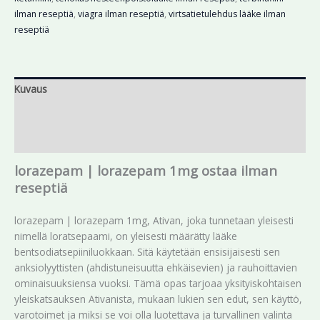
ilman reseptiä
,
viagra ilman reseptiä
,
virtsatietulehdus lääke ilman
reseptiä
Kuvaus
Lisätiedot
Arviot (0)
lorazepam | lorazepam 1mg ostaa ilman
reseptiä
lorazepam | lorazepam 1mg, Ativan, joka tunnetaan yleisesti
nimellä loratsepaami, on yleisesti määrätty lääke
bentsodiatsepiiniluokkaan. Sitä käytetään ensisijaisesti sen
anksiolyyttisten (ahdistuneisuutta ehkäisevien) ja rauhoittavien
ominaisuuksiensa vuoksi. Tämä opas tarjoaa yksityiskohtaisen
yleiskatsauksen Ativanista, mukaan lukien sen edut, sen käyttö,
varotoimet ja miksi se voi olla luotettava ja turvallinen valinta