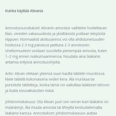
Kuinka käyttää Ativania
Annostussuositukset: Ativanin annostus vaihtelee hoidettavan
tilan, oireiden vakavuudesta ja yksittäisistä potilaan tekijöistä
riippuen. Normaalisti aloitusannos voi olla ahdistuneisuuden
hoidossa 2-3 mg päivässä jaettuna 2-3 annokseen.
Unettomuuteen voidaan suositella pienempää annosta, kuten
1–2 mg ennen nukkumaanmenoa. Noudata aina lääkärisi
antamia erityisiä annostusohjeita.
Anto: Ativan otetaan yleensä suun kautta tabletin muodossa.
Niele tabletti kokonaisena veden kera. Älä murskaa tai
pureskele tabletteja, koska tämä voi vaikuttaa lääkkeen tehoon
ja lisätä sivuvaikutusten riskiä.
Johdonmukaisuus: Ota Ativan juuri sen verran kuin lääkärisi on
määrännyt. Älä muuta annosta tai tiheyttä keskustelematta
lääkärisi kanssa. Annostuksen johdonmukaisuus auttaa