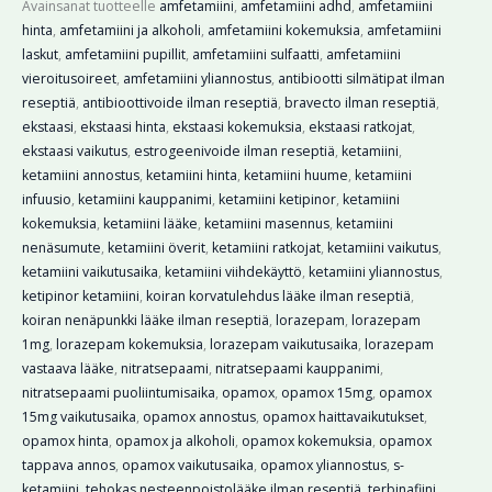
Avainsanat tuotteelle
amfetamiini
,
amfetamiini adhd
,
amfetamiini
hinta
,
amfetamiini ja alkoholi
,
amfetamiini kokemuksia
,
amfetamiini
laskut
,
amfetamiini pupillit
,
amfetamiini sulfaatti
,
amfetamiini
vieroitusoireet
,
amfetamiini yliannostus
,
antibiootti silmätipat ilman
reseptiä
,
antibioottivoide ilman reseptiä
,
bravecto ilman reseptiä
,
ekstaasi
,
ekstaasi hinta
,
ekstaasi kokemuksia
,
ekstaasi ratkojat
,
ekstaasi vaikutus
,
estrogeenivoide ilman reseptiä
,
ketamiini
,
ketamiini annostus
,
ketamiini hinta
,
ketamiini huume
,
ketamiini
infuusio
,
ketamiini kauppanimi
,
ketamiini ketipinor
,
ketamiini
kokemuksia
,
ketamiini lääke
,
ketamiini masennus
,
ketamiini
nenäsumute
,
ketamiini överit
,
ketamiini ratkojat
,
ketamiini vaikutus
,
ketamiini vaikutusaika
,
ketamiini viihdekäyttö
,
ketamiini yliannostus
,
ketipinor ketamiini
,
koiran korvatulehdus lääke ilman reseptiä
,
koiran nenäpunkki lääke ilman reseptiä
,
lorazepam
,
lorazepam
1mg
,
lorazepam kokemuksia
,
lorazepam vaikutusaika
,
lorazepam
vastaava lääke
,
nitratsepaami
,
nitratsepaami kauppanimi
,
nitratsepaami puoliintumisaika
,
opamox
,
opamox 15mg
,
opamox
15mg vaikutusaika
,
opamox annostus
,
opamox haittavaikutukset
,
opamox hinta
,
opamox ja alkoholi
,
opamox kokemuksia
,
opamox
tappava annos
,
opamox vaikutusaika
,
opamox yliannostus
,
s-
ketamiini
,
tehokas nesteenpoistolääke ilman reseptiä
,
terbinafiini