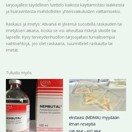
tarjoajallesi täydellinen luettelo kaikista käyttämistäsi lääkkeistä
ja lisäravinteista mahdollisten yhteisvaikutusten välttämiseksi.
Raskaus ja imetys: Ativania ei yleensä suositella raskauden tai
imetyksen aikana, koska se voi aiheuttaa riskejä sikiölle tai
lapselle. Kysy terveydenhuollon tarjoajaltasi turvallisempia
vaihtoehtoja, jos olet raskaana, suunnittelet raskautta tai
imetät.
Tutustu myös
Hintaluokka:
Hintaluokka:
Tällä
Tällä
234,87 €
195,89 €
tuotteella
tuotteella
-
-
on
on
499,78 €
637,99 €
useampi
useampi
muunnelma.
muunnelma.
Voit
Voit
ekstaasi (MDMA) myydään
tehdä
tehdä
ilman reseptiä
valinnat
valinnat
195,89
€
–
637,99
€