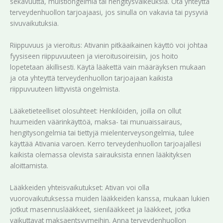
sekavuutta, muistiongelmia tai hengitysvaikeuksia. Ota yhteyttä
terveydenhuollon tarjoajaasi, jos sinulla on vakavia tai pysyviä
sivuvaikutuksia.
Riippuvuus ja vieroitus: Ativanin pitkäaikainen käyttö voi johtaa
fyysiseen riippuvuuteen ja vieroitusoireisiin, jos hoito
lopetetaan äkillisesti. Käytä lääkettä vain määräyksen mukaan
ja ota yhteyttä terveydenhuollon tarjoajaan kaikista
riippuvuuteen liittyvistä ongelmista.
Lääketieteelliset olosuhteet: Henkilöiden, joilla on ollut
huumeiden väärinkäyttöä, maksa- tai munuaissairaus,
hengitysongelmia tai tiettyjä mielenterveysongelmia, tulee
käyttää Ativania varoen. Kerro terveydenhuollon tarjoajallesi
kaikista olemassa olevista sairauksista ennen lääkityksen
aloittamista.
Lääkkeiden yhteisvaikutukset: Ativan voi olla
vuorovaikutuksessa muiden lääkkeiden kanssa, mukaan lukien
jotkut masennuslääkkeet, sienilääkkeet ja lääkkeet, jotka
vaikuttavat maksaentsyymeihin. Anna terveydenhuollon