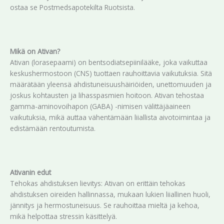
ostaa se Postmedsapotekilta Ruotsista.
Mikä on Ativan?
Ativan (lorasepaami) on bentsodiatsepiinilääke, joka vaikuttaa
keskushermostoon (CNS) tuottaen rauhoittavia vaikutuksia. Sitä
määrätään yleensä ahdistuneisuushäiriöiden, unettomuuden ja
joskus kohtausten ja lihasspasmien hoitoon. Ativan tehostaa
gamma-aminovoihapon (GABA) -nimisen välittäjäaineen
vaikutuksia, mikä auttaa vähentämään liiallista aivotoimintaa ja
edistämään rentoutumista.
Ativanin edut
Tehokas ahdistuksen lievitys: Ativan on erittäin tehokas
ahdistuksen oireiden hallinnassa, mukaan lukien liiallinen huoli,
jännitys ja hermostuneisuus. Se rauhoittaa mieltä ja kehoa,
mikä helpottaa stressin käsittelyä.