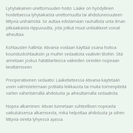
Lyhytaikainen unettomuuden hoito: Lääke on hyödyllinen
hoidettaessa lyhytaikaista unettomuutta tai ahdistuneisuuteen
liittyviä unihäiriöitä. Se auttaa edistämään rauhallista unta ilman
pitkäaikaista riippuvuutta, jota jotkut muut unilääkkeet voivat
aiheuttaa.
Kohtausten hallinta: Ativania voidaan käyttää osana hoitoa
kouristuskohtauksiin ja muihin sedaatiota vaativiin tiloihin. Sitä
annetaan joskus hätätilanteissa vaikeiden oireiden nopeaan
lievittämiseen.
Preoperatiivinen sedaatio: Lääketieteessä Ativania käytetään
usein valmistelemaan potilaita leikkausta tai muita toimenpiteitä
varten vähentämällä ahdistusta ja aiheuttamalla sedaatiota.
Nopea alkaminen: Ativan tunnetaan suhteellisen nopeasta
vaikutuksensa alkamisesta, mikä helpottaa ahdistusta ja siihen
liittyviä oireita lyhyessä ajassa.