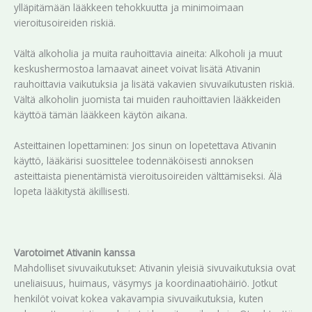
ylläpitämään lääkkeen tehokkuutta ja minimoimaan
vieroitusoireiden riskiä.
Vältä alkoholia ja muita rauhoittavia aineita: Alkoholi ja muut
keskushermostoa lamaavat aineet voivat lisätä Ativanin
rauhoittavia vaikutuksia ja lisätä vakavien sivuvaikutusten riskiä.
Vältä alkoholin juomista tai muiden rauhoittavien lääkkeiden
käyttöä tämän lääkkeen käytön aikana.
Asteittainen lopettaminen: Jos sinun on lopetettava Ativanin
käyttö, lääkärisi suosittelee todennäköisesti annoksen
asteittaista pienentämistä vieroitusoireiden välttämiseksi. Älä
lopeta lääkitystä äkillisesti.
Varotoimet Ativanin kanssa
Mahdolliset sivuvaikutukset: Ativanin yleisiä sivuvaikutuksia ovat
uneliaisuus, huimaus, väsymys ja koordinaatiohäiriö. Jotkut
henkilöt voivat kokea vakavampia sivuvaikutuksia, kuten