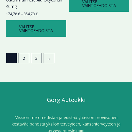
VALITSE
VAIHTOEHDOISTA
40mg
174,78
€
–
354,73
€
VALITSE
VAIHTOEHDOISTA
1
2
3
→
Gorg Apteekki
Missiomme on edistää ja edistää yhteisön proviisorien
kestävää panosta yksilön terveyteen, kansanterveyteen ja
terveysjärjestelmiin