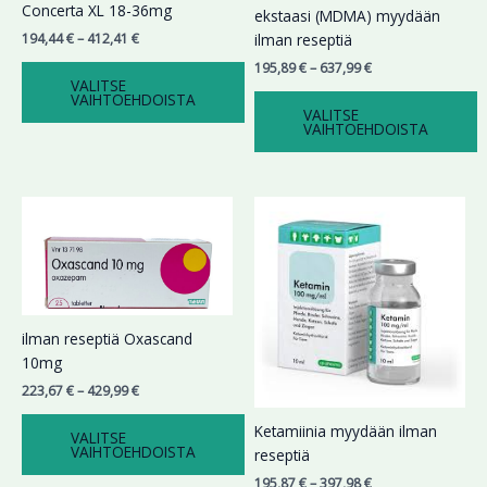
Voit
Voit
Concerta XL 18-36mg
ekstaasi (MDMA) myydään
tehdä
tehdä
194,44
€
–
412,41
€
ilman reseptiä
valinnat
valinnat
195,89
€
–
637,99
€
tuotteen
tuotteen
VALITSE
VAIHTOEHDOISTA
sivulla.
sivulla.
VALITSE
VAIHTOEHDOISTA
Hintaluokka:
Hintaluokka:
Tällä
Tällä
223,67 €
195,87 €
tuotteella
tuotteella
-
-
on
on
429,99 €
397,98 €
useampi
useampi
muunnelma.
muunnelma.
Voit
Voit
ilman reseptiä Oxascand
tehdä
tehdä
10mg
valinnat
valinnat
223,67
€
–
429,99
€
tuotteen
tuotteen
sivulla.
sivulla.
Ketamiinia myydään ilman
VALITSE
VAIHTOEHDOISTA
reseptiä
195,87
€
–
397,98
€