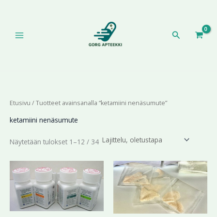
Siirry
sisältöön
Hae
Etusivu
/ Tuotteet avainsanalla “ketamiini nenäsumute”
ketamiini nenäsumute
Näytetään tulokset 1–12 / 34
Hintaluokka:
Hintaluokka:
Tällä
Tällä
194,44 €
195,89 €
tuotteella
tuotteella
-
-
on
on
412,41 €
637,99 €
useampi
useampi
muunnelma.
muunnelma.