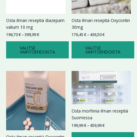
valinnat
valinnat
tuotteen
tuotteen
sivulla.
sivulla.
Osta ilman reseptiä diazepam
Osta ilman reseptiä Oxycontin
valium 10 mg
30mg
196,70
€
–
399,99
€
176,45
€
–
436,50
€
VALITSE
VALITSE
VAIHTOEHDOISTA
VAIHTOEHDOISTA
Hintaluokka:
Hintaluokka:
Tällä
Tällä
174,78 €
199,99 €
tuotteella
tuotteella
-
-
on
on
354,73 €
459,99 €
useampi
useampi
muunnelma.
muunnelma.
Voit
Voit
Osta morfiinia ilman reseptiä
tehdä
tehdä
Suomessa
valinnat
valinnat
199,99
€
–
459,99
€
tuotteen
tuotteen
sivulla.
sivulla.
Osta ilman reseptiä Oxycontin