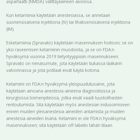
aspartaatti (NMDA) välittäjäaineen aivoissa.
Kun ketamiinia käytetään anestesiassa, se annetaan
suonensisäisenä injektiona (IV) tai lihaksensisäisenä injektiona
(IM).
Esketamiinia (Spravato) käytetään masennuksen hoitoon; se on
yksi raseemisen ketamiinin muodoista, ja se on FDA:n
hyväksymä vuonna 2019 tietyntyyppisiin masennukseen.
Spravato on nenäsumute, jota käytetään tiukassa lääkärin
valvonnassa ja jota potilaat eivät käytä kotona.
Ketamiini on FDA:n hyväksymä yleispuudutusaine, jota
käytetään ainoana anestesia-aineena diagnostisissa ja
kirurgisissa toimenpiteissä, jotka eivät vaadi luustolihasten
rentoutumista. Sitä käytetään myös anestesian indusoimiseen
ennen muiden yleisanestesia-aineiden antamista ja muiden
anestesia-aineiden lisänä. Ketamiini ei ole FDA:n hyväksymä
masennukseen; sitä käytetään off-labelin tähän tilaan.