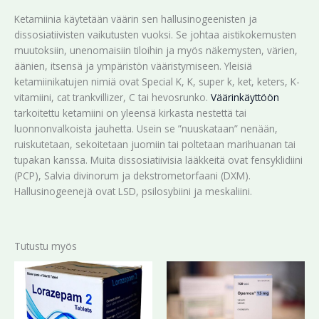
Ketamiinia käytetään väärin sen hallusinogeenisten ja
dissosiatiivisten vaikutusten vuoksi. Se johtaa aistikokemusten
muutoksiin, unenomaisiin tiloihin ja myös näkemysten, värien,
äänien, itsensä ja ympäristön vääristymiseen. Yleisiä
ketamiinikatujen nimiä ovat Special K, K, super k, ket, keters, K-
vitamiini, cat trankvillizer, C tai hevosrunko.
Väärinkäyttöön
tarkoitettu ketamiini on yleensä kirkasta nestettä tai
luonnonvalkoista jauhetta. Usein se ”nuuskataan” nenään,
ruiskutetaan, sekoitetaan juomiin tai poltetaan marihuanan tai
tupakan kanssa. Muita dissosiatiivisia lääkkeitä ovat fensyklidiini
(PCP), Salvia divinorum ja dekstrometorfaani (DXM).
Hallusinogeenejä ovat LSD, psilosybiini ja meskaliini.
Tutustu myös
Hintaluokka:
Hintaluokka:
Tällä
Tällä
193,99 €
195,89 €
tuotteella
tuotteella
-
-
on
on
429,99 €
429,99 €
useampi
useampi