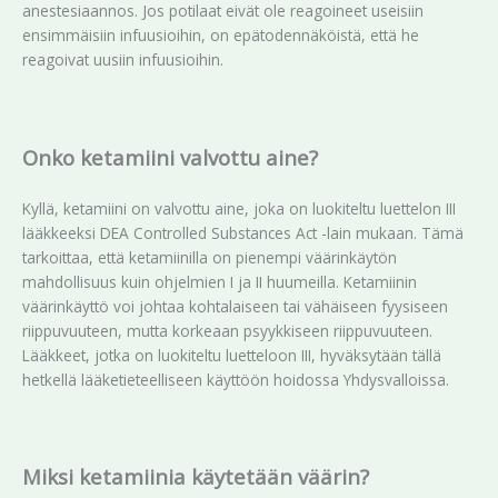
anestesiaannos. Jos potilaat eivät ole reagoineet useisiin
ensimmäisiin infuusioihin, on epätodennäköistä, että he
reagoivat uusiin infuusioihin.
Onko ketamiini valvottu aine?
Kyllä, ketamiini on valvottu aine, joka on luokiteltu luettelon III
lääkkeeksi DEA Controlled Substances Act -lain mukaan. Tämä
tarkoittaa, että ketamiinilla on pienempi väärinkäytön
mahdollisuus kuin ohjelmien I ja II huumeilla. Ketamiinin
väärinkäyttö voi johtaa kohtalaiseen tai vähäiseen fyysiseen
riippuvuuteen, mutta korkeaan psyykkiseen riippuvuuteen.
Lääkkeet, jotka on luokiteltu luetteloon III, hyväksytään tällä
hetkellä lääketieteelliseen käyttöön hoidossa Yhdysvalloissa.
Miksi ketamiinia käytetään väärin?