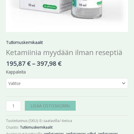
Tutkimuskemikaalit
Ketamiinia myydään ilman reseptiä
195,87
€
–
397,98
€
Kappaleita
LISÄÄ OSTOSKORIIN
Tuotetunnus (SKU):
Ei saatavilla/-tietoa
Osasto:
Tutkimuskemikaalit
Avainsanat tuotteelle
amfetamiini
,
amfetamiini adhd
,
amfetamiini