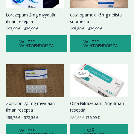
muunnelma.
muunnelma.
Voit
Voit
Lorazepam 2mg myydään
osta opamox 15mg netistä
tehdä
tehdä
ilman reseptiä
suomesta
valinnat
valinnat
193,99
€
–
429,99
€
195,89
€
–
429,99
€
tuotteen
tuotteen
sivulla.
sivulla.
VALITSE
VALITSE
VAIHTOEHDOISTA
VAIHTOEHDOISTA
Hintaluokka:
Alkuperäinen
Nykyinen
Tällä
155,76 €
hinta
hinta
tuotteella
Sale!
Sale!
-
oli:
on:
on
372,36 €
289,66 €.
179,99 €.
useampi
muunnelma.
Voit
Zopiclon 7,5mg myydään
Osta Nitrazepam 2mg ilman
tehdä
ilman reseptiä
reseptiä
valinnat
155,76
€
–
372,36
€
289,66
€
179,99
€
tuotteen
sivulla.
VALITSE
LISÄÄ