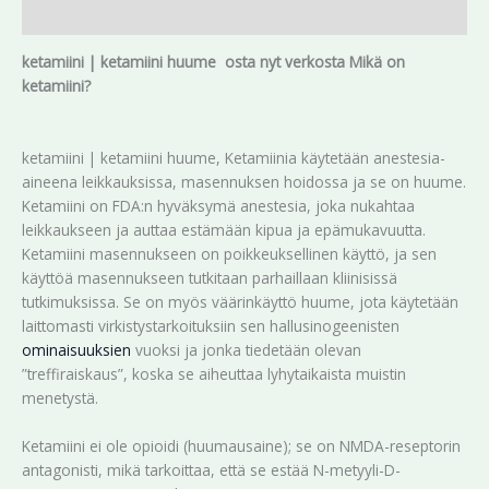
Arviot (0)
ketamiini | ketamiini huume osta nyt verkosta Mikä on
ketamiini?
ketamiini | ketamiini huume, Ketamiinia käytetään anestesia-
aineena leikkauksissa, masennuksen hoidossa ja se on huume.
Ketamiini on FDA:n hyväksymä anestesia, joka nukahtaa
leikkaukseen ja auttaa estämään kipua ja epämukavuutta.
Ketamiini masennukseen on poikkeuksellinen käyttö, ja sen
käyttöä masennukseen tutkitaan parhaillaan kliinisissä
tutkimuksissa. Se on myös väärinkäyttö huume, jota käytetään
laittomasti virkistystarkoituksiin sen hallusinogeenisten
ominaisuuksien
vuoksi ja jonka tiedetään olevan
”treffiraiskaus”, koska se aiheuttaa lyhytaikaista muistin
menetystä.
Ketamiini ei ole opioidi (huumausaine); se on NMDA-reseptorin
antagonisti, mikä tarkoittaa, että se estää N-metyyli-D-