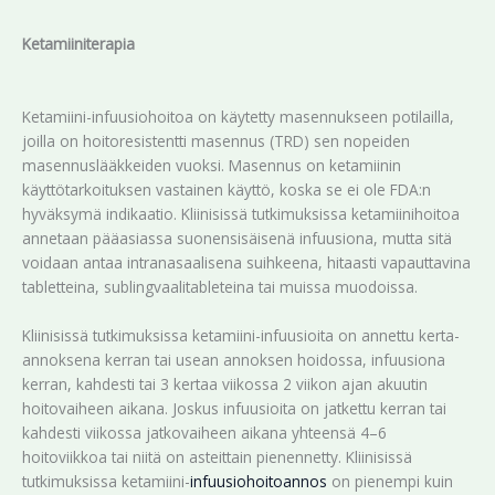
Ketamiiniterapia
Ketamiini-infuusiohoitoa on käytetty masennukseen potilailla,
joilla on hoitoresistentti masennus (TRD) sen nopeiden
masennuslääkkeiden vuoksi. Masennus on ketamiinin
käyttötarkoituksen vastainen käyttö, koska se ei ole FDA:n
hyväksymä indikaatio. Kliinisissä tutkimuksissa ketamiinihoitoa
annetaan pääasiassa suonensisäisenä infuusiona, mutta sitä
voidaan antaa intranasaalisena suihkeena, hitaasti vapauttavina
tabletteina, sublingvaalitableteina tai muissa muodoissa.
Kliinisissä tutkimuksissa ketamiini-infuusioita on annettu kerta-
annoksena kerran tai usean annoksen hoidossa, infuusiona
kerran, kahdesti tai 3 kertaa viikossa 2 viikon ajan akuutin
hoitovaiheen aikana. Joskus infuusioita on jatkettu kerran tai
kahdesti viikossa jatkovaiheen aikana yhteensä 4–6
hoitoviikkoa tai niitä on asteittain pienennetty. Kliinisissä
tutkimuksissa ketamiini-
infuusiohoitoannos
on pienempi kuin