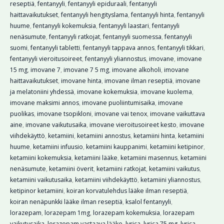
reseptiä
,
fentanyyli
,
fentanyyli epiduraali
,
fentanyyli
haittavaikutukset
,
fentanyyli hengityslama
,
fentanyyli hinta
,
fentanyyli
huume
,
fentanyyli kokemuksia
,
fentanyyli laastari
,
fentanyyli
nenäsumute
,
fentanyyli ratkojat
,
fentanyyli suomessa
,
fentanyyli
suomi
,
fentanyyli tabletti
,
fentanyyli tappava annos
,
fentanyyli tikkari
,
fentanyyli vieroitusoireet
,
fentanyyli yliannostus
,
imovane
,
imovane
15 mg
,
imovane 7
,
imovane 7 5 mg
,
imovane alkoholi
,
imovane
haittavaikutukset
,
imovane hinta
,
imovane ilman reseptiä
,
imovane
ja melatoniini yhdessä
,
imovane kokemuksia
,
imovane kuolema
,
imovane maksimi annos
,
imovane puoliintumisaika
,
imovane
puolikas
,
imovane tsopikloni
,
imovane vai tenox
,
imovane vaikuttava
aine
,
imovane vaikutusaika
,
imovane vieroitusoireet kesto
,
imovane
viihdekäyttö
,
ketamiini
,
ketamiini annostus
,
ketamiini hinta
,
ketamiini
huume
,
ketamiini infuusio
,
ketamiini kauppanimi
,
ketamiini ketipinor
,
ketamiini kokemuksia
,
ketamiini lääke
,
ketamiini masennus
,
ketamiini
nenäsumute
,
ketamiini överit
,
ketamiini ratkojat
,
ketamiini vaikutus
,
ketamiini vaikutusaika
,
ketamiini viihdekäyttö
,
ketamiini yliannostus
,
ketipinor ketamiini
,
koiran korvatulehdus lääke ilman reseptiä
,
koiran nenäpunkki lääke ilman reseptiä
,
ksalol fentanyyli
,
lorazepam
,
lorazepam 1mg
,
lorazepam kokemuksia
,
lorazepam
vaikutusaika
,
lorazepam vastaava lääke
,
lyrica
,
lyrica 75 mg
,
lyrica