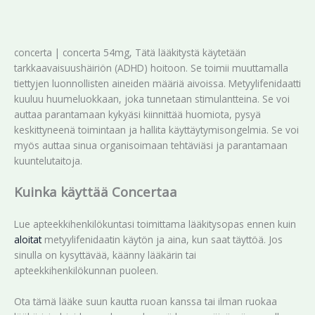
concerta | concerta 54mg, Tätä lääkitystä käytetään
tarkkaavaisuushäiriön (ADHD) hoitoon. Se toimii muuttamalla
tiettyjen luonnollisten aineiden määriä aivoissa. Metyylifenidaatti
kuuluu huumeluokkaan, joka tunnetaan stimulantteina. Se voi
auttaa parantamaan kykyäsi kiinnittää huomiota, pysyä
keskittyneenä toimintaan ja hallita käyttäytymisongelmia. Se voi
myös auttaa sinua organisoimaan tehtäviäsi ja parantamaan
kuuntelutaitoja.
Kuinka käyttää Concertaa
Lue apteekkihenkilökuntasi toimittama lääkitysopas ennen kuin
aloitat
metyylifenidaatin käytön ja aina, kun saat täyttöä. Jos
sinulla on kysyttävää, käänny lääkärin tai
apteekkihenkilökunnan puoleen.
Ota tämä lääke suun kautta ruoan kanssa tai ilman ruokaa