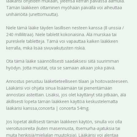
lääkärisi ohjeiden mukaan, yleensä kerran päivässä aamulla.
Tämän lääkkeen ottaminen myöhään päivällä voi aiheuttaa
unihäiriöitä (unettomuutta).
Niele tämä lääke täyden lasillisen nesteen kanssa (8 unssia /
240 millilitraa). Niele tabletit kokonaisina. Älä murskaa tai
pureskele tabletteja. Tämä voi vapauttaa kaiken lääkkeen
kerralla, mikä lisää sivuvaikutusten riskiä.
Ota tämä lääke säännöllisesti saadaksesi siitä suurimman
hyödyn. Jotta muistat, ota se samaan aikaan joka päivä.
Annostus perustuu lääketieteelliseen tilaan ja hoitovasteeseen.
Lääkärisi voi ohjata sinua lisäämään tai pienentämään
annostasi asteittain. Lisäksi, jos olet käyttänyt sitä pitkään, älä
äkillisesti lopeta tämän lääkkeen käyttöä keskustelematta
lääkärisi kanssa,concerta | concerta 54mg.
Jos lopetat äkillisesti tämän lääkkeen käytön, sinulla voi olla
vieroitusoireita (kuten masennusta, itsemurha-ajatuksia tai
muita henkisiä/mielialan muutoksia). Lääkärisi voi alentaa