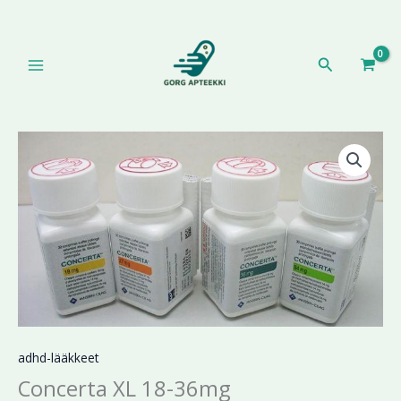
Siirry
sisältöön
Hae
Hintaluokka:
Concerta
194,44 €
XL
-
18-
412,41 €
36mg
määrä
adhd-lääkkeet
Concerta XL 18-36mg