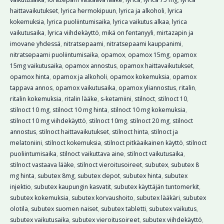
haittavaikutukset
,
lyrica hermokipuun
,
lyrica ja alkoholi
,
lyrica
kokemuksia
,
lyrica puoliintumisaika
,
lyrica vaikutus alkaa
,
lyrica
vaikutusaika
,
lyrica viihdekäyttö
,
mikä on fentanyyli
,
mirtazapin ja
imovane yhdessä
,
nitratsepaami
,
nitratsepaami kauppanimi
,
nitratsepaami puoliintumisaika
,
opamox
,
opamox 15mg
,
opamox
15mg vaikutusaika
,
opamox annostus
,
opamox haittavaikutukset
,
opamox hinta
,
opamox ja alkoholi
,
opamox kokemuksia
,
opamox
tappava annos
,
opamox vaikutusaika
,
opamox yliannostus
,
ritalin
,
ritalin kokemuksia
,
ritalin lääke
,
s-ketamiini
,
stilnoct
,
stilnoct 10
,
stilnoct 10 mg
,
stilnoct 10 mg hinta
,
stilnoct 10 mg kokemuksia
,
stilnoct 10 mg viihdekäyttö
,
stilnoct 10mg
,
stilnoct 20 mg
,
stilnoct
annostus
,
stilnoct haittavaikutukset
,
stilnoct hinta
,
stilnoct ja
melatoniini
,
stilnoct kokemuksia
,
stilnoct pitkäaikainen käyttö
,
stilnoct
puoliintumisaika
,
stilnoct vaikuttava aine
,
stilnoct vaikutusaika
,
stilnoct vastaava lääke
,
stilnoct vieroitusoireet
,
subutex
,
subutex 8
mg hinta
,
subutex 8mg
,
subutex depot
,
subutex hinta
,
subutex
injektio
,
subutex kaupungin kasvatit
,
subutex käyttäjän tuntomerkit
,
subutex kokemuksia
,
subutex korvaushoito
,
subutex lääkäri
,
subutex
olotila
,
subutex suomen naiset
,
subutex tabletti
,
subutex vaikutus
,
subutex vaikutusaika
,
subutex vieroitusoireet
,
subutex viihdekäyttö
,