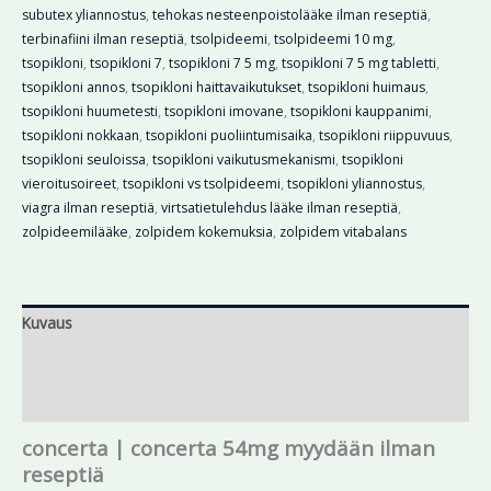
subutex yliannostus
,
tehokas nesteenpoistolääke ilman reseptiä
,
terbinafiini ilman reseptiä
,
tsolpideemi
,
tsolpideemi 10 mg
,
tsopikloni
,
tsopikloni 7
,
tsopikloni 7 5 mg
,
tsopikloni 7 5 mg tabletti
,
tsopikloni annos
,
tsopikloni haittavaikutukset
,
tsopikloni huimaus
,
tsopikloni huumetesti
,
tsopikloni imovane
,
tsopikloni kauppanimi
,
tsopikloni nokkaan
,
tsopikloni puoliintumisaika
,
tsopikloni riippuvuus
,
tsopikloni seuloissa
,
tsopikloni vaikutusmekanismi
,
tsopikloni
vieroitusoireet
,
tsopikloni vs tsolpideemi
,
tsopikloni yliannostus
,
viagra ilman reseptiä
,
virtsatietulehdus lääke ilman reseptiä
,
zolpideemilääke
,
zolpidem kokemuksia
,
zolpidem vitabalans
Kuvaus
Lisätiedot
Arviot (0)
concerta | concerta 54mg myydään ilman
reseptiä