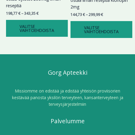
ostaa ilman reseptiä Klonopin
tehdä
tehdä
reseptiä
2mg
valinnat
valinnat
198,77
€
–
343,35
€
144,73
€
–
299,99
€
tuotteen
tuotteen
sivulla.
sivulla.
VALITSE
VALITSE
VAIHTOEHDOISTA
VAIHTOEHDOISTA
Gorg Apteekki
Missiomme on edistää ja edistää yhteisön proviisorien
kestävää panosta yksilön terveyteen, kansanterveyteen ja
terveysjärjestelmiin
Palvelumme