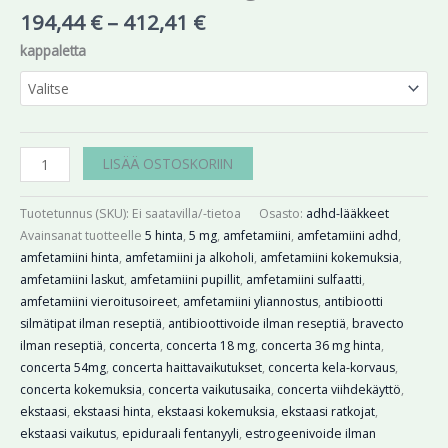
194,44
€
–
412,41
€
kappaletta
LISÄÄ OSTOSKORIIN
Tuotetunnus (SKU):
Ei saatavilla/-tietoa
Osasto:
adhd-lääkkeet
Avainsanat tuotteelle
5 hinta
,
5 mg
,
amfetamiini
,
amfetamiini adhd
,
amfetamiini hinta
,
amfetamiini ja alkoholi
,
amfetamiini kokemuksia
,
amfetamiini laskut
,
amfetamiini pupillit
,
amfetamiini sulfaatti
,
amfetamiini vieroitusoireet
,
amfetamiini yliannostus
,
antibiootti
silmätipat ilman reseptiä
,
antibioottivoide ilman reseptiä
,
bravecto
ilman reseptiä
,
concerta
,
concerta 18 mg
,
concerta 36 mg hinta
,
concerta 54mg
,
concerta haittavaikutukset
,
concerta kela-korvaus
,
concerta kokemuksia
,
concerta vaikutusaika
,
concerta viihdekäyttö
,
ekstaasi
,
ekstaasi hinta
,
ekstaasi kokemuksia
,
ekstaasi ratkojat
,
ekstaasi vaikutus
,
epiduraali fentanyyli
,
estrogeenivoide ilman