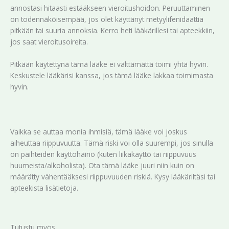
annostasi hitaasti estääkseen vieroitushoidon. Peruuttaminen
on todennäköisempää, jos olet käyttänyt metyylifenidaattia
pitkään tai suuria annoksia. Kerro heti lääkärillesi tai apteekkiin,
jos saat vieroitusoireita.
Pitkään käytettynä tämä lääke ei välttämättä toimi yhtä hyvin.
Keskustele lääkärisi kanssa, jos tämä lääke lakkaa toimimasta
hyvin.
Vaikka se auttaa monia ihmisiä, tämä lääke voi joskus
aiheuttaa riippuvuutta. Tämä riski voi olla suurempi, jos sinulla
on päihteiden käyttöhäiriö (kuten liikakäyttö tai riippuvuus
huumeista/alkoholista). Ota tämä lääke juuri niin kuin on
määrätty vähentääksesi riippuvuuden riskiä. Kysy lääkäriltäsi tai
apteekista lisätietoja.
Tutustu myös