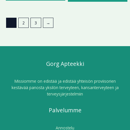
1
2
3
→
Gorg Apteekki
Missiomme on edistää ja edistää yhteisön proviisorien
kestävää panosta yksilön terveyteen, kansanterveyteen ja
terveysjärjestelmiin
Palvelumme
Annostelu