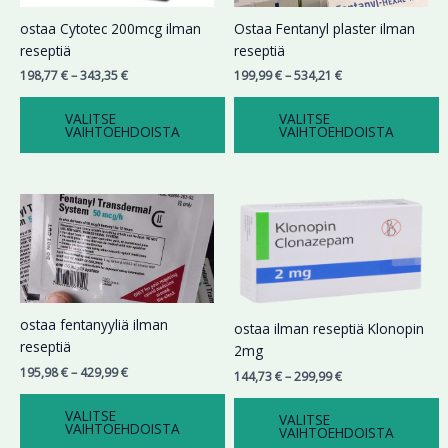
Voit
Voit
ostaa Cytotec 200mcg ilman
Ostaa Fentanyl plaster ilman
tehdä
tehdä
reseptiä
reseptiä
valinnat
valinnat
198,77
€
–
343,35
€
199,99
€
–
534,21
€
tuotteen
tuotteen
sivulla.
sivulla.
VALITSE
VALITSE
VAIHTOEHDOISTA
VAIHTOEHDOISTA
Hintaluokka:
Hintaluokka:
Tällä
Tällä
195,98 €
144,73 €
tuotteella
tuotteella
-
-
on
on
429,99 €
299,99 €
useampi
useampi
muunnelma.
muunnelma.
Voit
Voit
ostaa fentanyyliä ilman
ostaa ilman reseptiä Klonopin
tehdä
tehdä
reseptiä
2mg
valinnat
valinnat
195,98
€
–
429,99
€
144,73
€
–
299,99
€
tuotteen
tuotteen
sivulla.
sivulla.
VALITSE
VALITSE
VAIHTOEHDOISTA
VAIHTOEHDOISTA