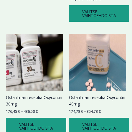
VALITSE
VAIHTOEHDOISTA
Hintaluokka:
Hintaluokka:
Tällä
Tällä
176,45 €
174,78 €
tuotteella
tuotteella
-
-
on
on
436,50 €
354,73 €
useampi
useampi
muunnelma.
muunnelma.
Voit
Voit
tehdä
tehdä
valinnat
valinnat
tuotteen
tuotteen
sivulla.
sivulla.
Osta ilman reseptiä Oxycontin
Osta ilman reseptiä Oxycontin
30mg
40mg
176,45
€
–
436,50
€
174,78
€
–
354,73
€
VALITSE
VALITSE
VAIHTOEHDOISTA
VAIHTOEHDOISTA