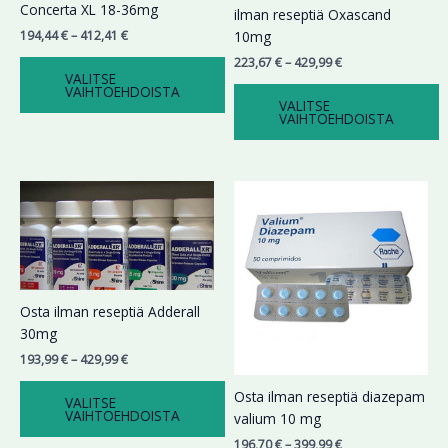
Voit
Voit
Concerta XL 18-36mg
ilman reseptiä Oxascand
tehdä
tehdä
194,44
€
–
412,41
€
10mg
valinnat
valinnat
223,67
€
–
429,99
€
tuotteen
tuotteen
VALITSE
VAIHTOEHDOISTA
sivulla.
sivulla.
VALITSE
VAIHTOEHDOISTA
Hintaluokka:
Hintaluokka:
Tällä
Tällä
193,99 €
196,70 €
tuotteella
tuotteella
-
-
on
on
429,99 €
399,99 €
useampi
useampi
muunnelma.
muunnelma.
Voit
Voit
Osta ilman reseptiä Adderall
tehdä
tehdä
30mg
valinnat
valinnat
193,99
€
–
429,99
€
tuotteen
tuotteen
sivulla.
sivulla.
Osta ilman reseptiä diazepam
VALITSE
VAIHTOEHDOISTA
valium 10 mg
196,70
€
–
399,99
€