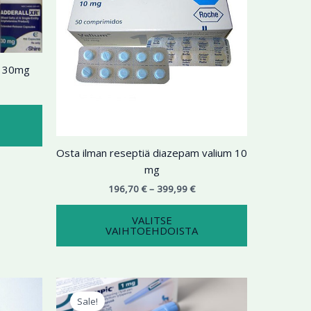
useampi
useampi
muunnelma.
muunnelma.
Voit
Voit
tehdä
tehdä
l 30mg
valinnat
valinnat
tuotteen
tuotteen
sivulla.
sivulla.
Osta ilman reseptiä diazepam valium 10
mg
196,70
€
–
399,99
€
VALITSE
VAIHTOEHDOISTA
ntaluokka:
Alkuperäinen
Nykyinen
Tällä
9,99 €
hinta
hinta
Sale!
tuotteella
oli:
on: