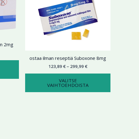
9,99 €
on
299,99 €
on
useampi
useampi
muunnelma.
muunnelma.
Voit
Voit
tehdä
tehdä
valinnat
valinnat
in 2mg
tuotteen
tuotteen
sivulla.
sivulla.
ostaa ilman reseptiä Suboxone 8mg
123,89
€
–
299,99
€
VALITSE
VAIHTOEHDOISTA