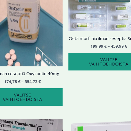
354,73 €
on
45
useampi
muunnelma.
Voit
tehdä
Osta morfiinia ilman reseptiä
valinnat
tuotteen
199,99
€
–
459,99
€
sivulla.
VALITSE
VAIHTOEHDOISTA
lman reseptiä Oxycontin 40mg
174,78
€
–
354,73
€
VALITSE
VAIHTOEHDOISTA
Hintaluokka:
Hi
Tällä
195,98 €
14
tuotteella
-
-