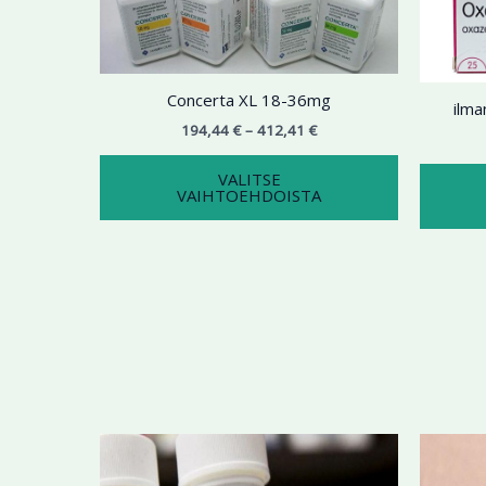
useampi
muunnelma.
Voit
tehdä
Concerta XL 18-36mg
ilm
valinnat
194,44
€
–
412,41
€
tuotteen
sivulla.
VALITSE
VAIHTOEHDOISTA
Hintaluokka:
Tällä
176,45 €
tuotteella
-