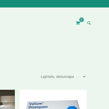
Hae
ntaluokka:
Hintaluokka:
Tällä
Tällä
3,99 €
196,70 €
tuotteella
tuotteella
-
9,99 €
on
399,99 €
on