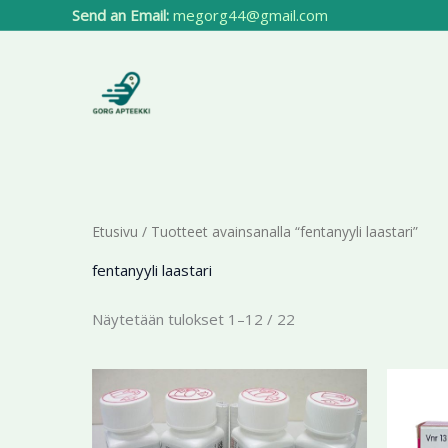
Siirry
Send an Email:
megorg44@gmail.com
sisältöön
Etusivu
/ Tuotteet avainsanalla “fentanyyli laastari”
fentanyyli laastari
Näytetään tulokset 1–12 / 22
Hintaluokka:
Tällä
194,44 €
tuotteella
-
412,41 €
on