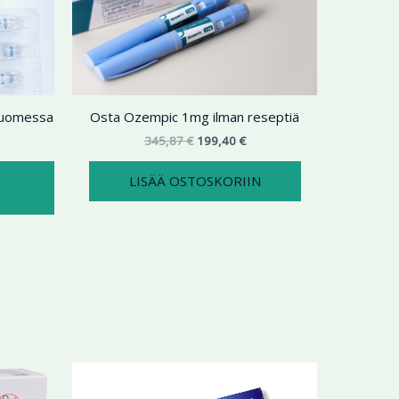
9,99 €
on
345,87 €.
199,40 €.
useampi
muunnelma.
Voit
tehdä
 Suomessa
Osta Ozempic 1mg ilman reseptiä
valinnat
tuotteen
345,87
€
199,40
€
sivulla.
LISÄÄ OSTOSKORIIN
ntaluokka:
Hintaluokka:
Tällä
Tällä
4,73 €
123,89 €
tuotteella
tuotteella
-