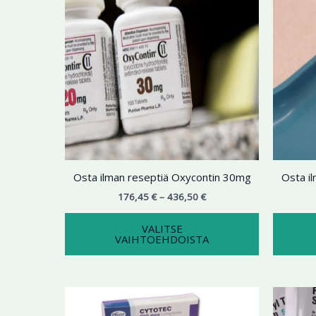
436,50 €
on
useampi
muunnelma.
Voit
tehdä
valinnat
tuotteen
sivulla.
Osta ilman reseptiä Oxycontin 30mg
Osta i
176,45
€
–
436,50
€
VALITSE
VAIHTOEHDOISTA
Hintaluokka:
Tällä
198,77 €
tuotteella
-