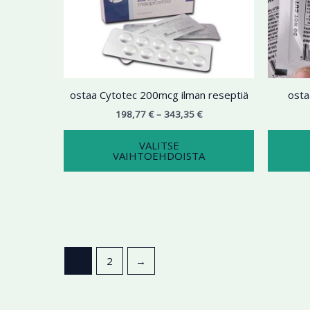
343,35 €
on
useampi
muunnelma.
Voit
tehdä
ostaa Cytotec 200mcg ilman reseptiä
osta
valinnat
tuotteen
198,77
€
–
343,35
€
sivulla.
VALITSE
VAIHTOEHDOISTA
1
2
→