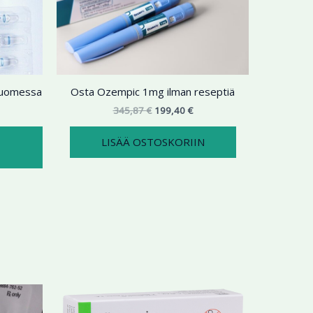
9,99 €
on
345,87 €.
199,40 €.
useampi
muunnelma.
Voit
tehdä
 Suomessa
Osta Ozempic 1mg ilman reseptiä
valinnat
tuotteen
345,87
€
199,40
€
sivulla.
LISÄÄ OSTOSKORIIN
ntaluokka:
Hintaluokka:
Tällä
Tällä
5,98 €
144,73 €
tuotteella
tuotteella
-