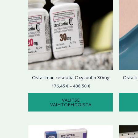
436,50 €
on
useampi
muunnelma.
Voit
tehdä
valinnat
tuotteen
sivulla.
Osta ilman reseptiä Oxycontin 30mg
Osta i
176,45
€
–
436,50
€
VALITSE
VAIHTOEHDOISTA
Hintaluokka:
Tällä
198,77 €
tuotteella
-