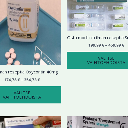
354,73 €
on
45
useampi
muunnelma.
Voit
tehdä
Osta morfiinia ilman reseptiä
valinnat
tuotteen
199,99
€
–
459,99
€
sivulla.
VALITSE
VAIHTOEHDOISTA
lman reseptiä Oxycontin 40mg
174,78
€
–
354,73
€
VALITSE
VAIHTOEHDOISTA
Hintaluokka:
Hi
Tällä
199,99 €
19
tuotteella
-
-