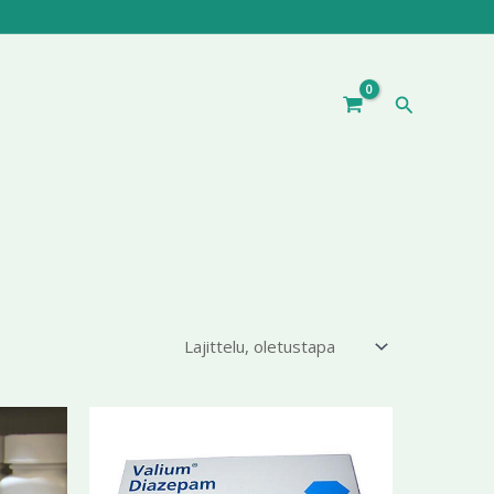
Hae
ntaluokka:
Hintaluokka:
Tällä
Tällä
3,99 €
196,70 €
tuotteella
tuotteella
-
9,99 €
on
399,99 €
on