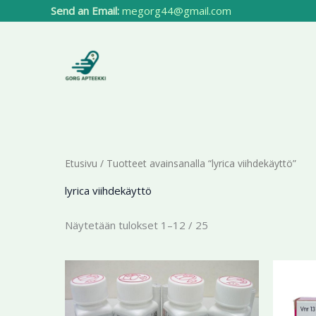
Siirry
Send an Email:
megorg44@gmail.com
sisältöön
Etusivu
/ Tuotteet avainsanalla “lyrica viihdekäyttö”
lyrica viihdekäyttö
Näytetään tulokset 1–12 / 25
Hintaluokka:
Tällä
194,44 €
tuotteella
-
412,41 €
on