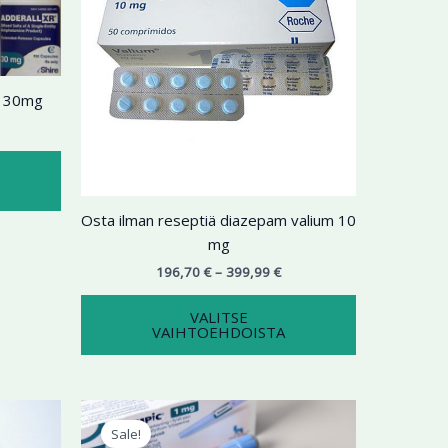
useampi
useampi
muunnelma.
muunnelma.
Voit
Voit
tehdä
tehdä
l 30mg
valinnat
valinnat
tuotteen
tuotteen
sivulla.
sivulla.
Osta ilman reseptiä diazepam valium 10
mg
196,70
€
–
399,99
€
VALITSE
VAIHTOEHDOISTA
ntaluokka:
Alkuperäinen
Nykyinen
Tällä
9,99 €
hinta
hinta
Sale!
tuotteella
oli:
on: