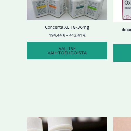
useampi
muunnelma.
Voit
tehdä
Concerta XL 18-36mg
ilm
valinnat
194,44
€
–
412,41
€
tuotteen
sivulla.
VALITSE
VAIHTOEHDOISTA
Hintaluokka:
Tällä
176,45 €
tuotteella
-