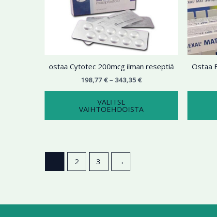
343,35 €
on
useampi
muunnelma.
Voit
tehdä
ostaa Cytotec 200mcg ilman reseptiä
Ostaa F
valinnat
tuotteen
198,77
€
–
343,35
€
sivulla.
VALITSE
VAIHTOEHDOISTA
1
2
3
→