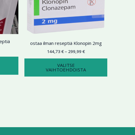
9,99 €
on
299,99 €
on
useampi
useampi
muunnelma.
muunnelma.
Voit
Voit
tehdä
tehdä
eptiä
valinnat
valinnat
ostaa ilman reseptiä Klonopin 2mg
tuotteen
tuotteen
144,73
€
–
299,99
€
sivulla.
sivulla.
VALITSE
VAIHTOEHDOISTA