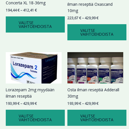
Voit
Voit
Concerta XL 18-36mg
ilman reseptiä Oxascand
tehdä
tehdä
194,44
€
–
412,41
€
10mg
valinnat
valinnat
223,67
€
–
429,99
€
tuotteen
tuotteen
VALITSE
VAIHTOEHDOISTA
sivulla.
sivulla.
VALITSE
VAIHTOEHDOISTA
Hintaluokka:
Hintaluokka:
Tällä
Tällä
193,99 €
193,99 €
tuotteella
tuotteella
-
-
on
on
429,99 €
429,99 €
useampi
useampi
muunnelma.
muunnelma.
Voit
Voit
Lorazepam 2mg myydään
Osta ilman reseptiä Adderall
tehdä
tehdä
ilman reseptiä
30mg
valinnat
valinnat
193,99
€
–
429,99
€
193,99
€
–
429,99
€
tuotteen
tuotteen
sivulla.
sivulla.
VALITSE
VALITSE
VAIHTOEHDOISTA
VAIHTOEHDOISTA