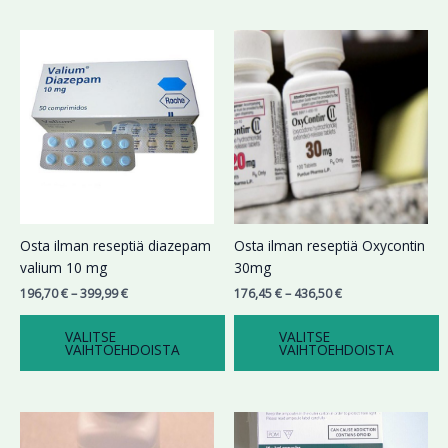
Hintaluokka:
Hintaluokka:
Tällä
Tällä
196,70 €
176,45 €
tuotteella
tuotteella
-
-
on
on
399,99 €
436,50 €
useampi
useampi
muunnelma.
muunnelma.
Voit
Voit
tehdä
tehdä
valinnat
valinnat
tuotteen
tuotteen
sivulla.
sivulla.
Osta ilman reseptiä diazepam
Osta ilman reseptiä Oxycontin
valium 10 mg
30mg
196,70
€
–
399,99
€
176,45
€
–
436,50
€
VALITSE
VALITSE
VAIHTOEHDOISTA
VAIHTOEHDOISTA
Hintaluokka:
Hintaluokka:
Tällä
Tällä
174,78 €
199,99 €
tuotteella
tuotteella