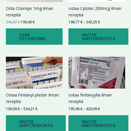
Voit
Osta Ozempic 1mg ilman
ostaa Cytotec 200mcg ilman
tehdä
reseptiä
reseptiä
valinnat
345,87
€
199,40
€
198,77
€
–
343,35
€
tuotteen
sivulla.
LISÄÄ
VALITSE
OSTOSKORIIN
VAIHTOEHDOISTA
Hintaluokka:
Hintaluokka:
Tällä
Tällä
199,99 €
195,98 €
tuotteella
tuotteella
-
-
on
on
534,21 €
429,99 €
useampi
useampi
muunnelma.
muunnelma.
Voit
Voit
Ostaa Fentanyl plaster ilman
ostaa fentanyyliä ilman
tehdä
tehdä
reseptiä
reseptiä
valinnat
valinnat
199,99
€
–
534,21
€
195,98
€
–
429,99
€
tuotteen
tuotteen
sivulla.
sivulla.
VALITSE
VALITSE
VAIHTOEHDOISTA
VAIHTOEHDOISTA