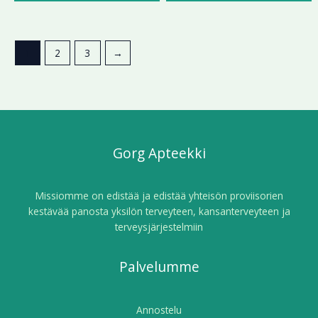
1
2
3
→
Gorg Apteekki
Missiomme on edistää ja edistää yhteisön proviisorien
kestävää panosta yksilön terveyteen, kansanterveyteen ja
terveysjärjestelmiin
Palvelumme
Annostelu