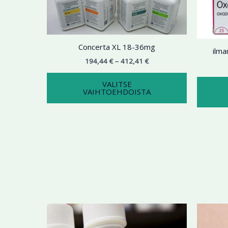
useampi
muunnelma.
Voit
tehdä
Concerta XL 18-36mg
ilm
valinnat
194,44
€
–
412,41
€
tuotteen
sivulla.
VALITSE
VAIHTOEHDOISTA
Hintaluokka:
Tällä
176,45 €
tuotteella
-