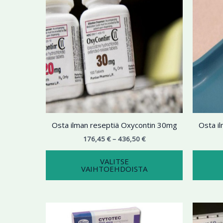
436,50 €
on
useampi
muunnelma.
Voit
tehdä
valinnat
tuotteen
sivulla.
Osta ilman reseptiä Oxycontin 30mg
Osta i
176,45
€
–
436,50
€
VALITSE
VAIHTOEHDOISTA
Hintaluokka:
Tällä
198,77 €
tuotteella
-