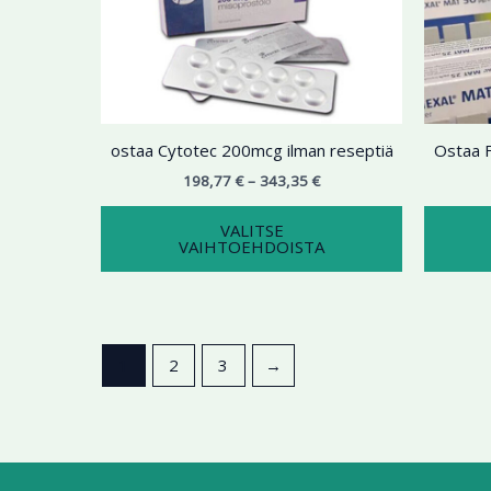
343,35 €
on
useampi
muunnelma.
Voit
tehdä
ostaa Cytotec 200mcg ilman reseptiä
Ostaa F
valinnat
tuotteen
198,77
€
–
343,35
€
sivulla.
VALITSE
VAIHTOEHDOISTA
1
2
3
→