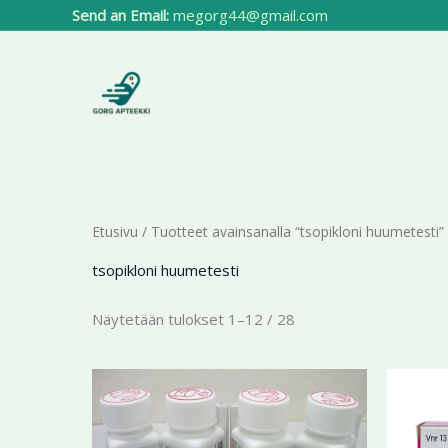
Siirry
Send an Email:
megorg44@gmail.com
sisältöön
Etusivu
/ Tuotteet avainsanalla “tsopikloni huumetesti”
tsopikloni huumetesti
Näytetään tulokset 1–12 / 28
Hintaluokka:
Tällä
194,44 €
tuotteella
-
412,41 €
on