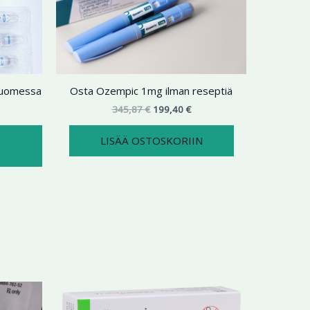
9,99 €
on
345,87 €.
199,40 €.
useampi
muunnelma.
Voit
tehdä
 Suomessa
Osta Ozempic 1mg ilman reseptiä
valinnat
tuotteen
345,87
€
199,40
€
sivulla.
LISÄÄ OSTOSKORIIN
ntaluokka:
Hintaluokka:
Tällä
Tällä
5,98 €
144,73 €
tuotteella
tuotteella
-