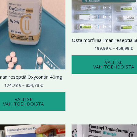
354,73 €
on
45
useampi
muunnelma.
Voit
tehdä
Osta morfiinia ilman reseptiä
valinnat
tuotteen
199,99
€
–
459,99
€
sivulla.
VALITSE
VAIHTOEHDOISTA
lman reseptiä Oxycontin 40mg
174,78
€
–
354,73
€
VALITSE
VAIHTOEHDOISTA
Hintaluokka:
Hi
Tällä
199,99 €
19
tuotteella
-
-