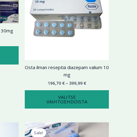
useampi
useampi
muunnelma.
muunnelma.
Voit
Voit
tehdä
tehdä
l 30mg
valinnat
valinnat
tuotteen
tuotteen
sivulla.
sivulla.
Osta ilman reseptiä diazepam valium 10
mg
196,70
€
–
399,99
€
VALITSE
VAIHTOEHDOISTA
ntaluokka:
Alkuperäinen
Nykyinen
Tällä
9,99 €
hinta
hinta
Sale!
tuotteella
oli:
on: