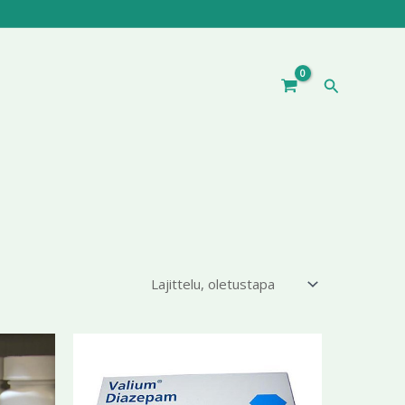
Hae
ntaluokka:
Hintaluokka:
Tällä
Tällä
3,99 €
196,70 €
tuotteella
tuotteella
-
9,99 €
on
399,99 €
on