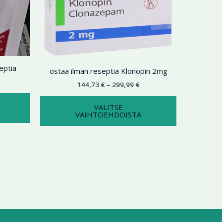
9,99 €
on
299,99 €
on
useampi
useampi
muunnelma.
muunnelma.
Voit
Voit
tehdä
tehdä
eptiä
valinnat
valinnat
ostaa ilman reseptiä Klonopin 2mg
tuotteen
tuotteen
144,73
€
–
299,99
€
sivulla.
sivulla.
VALITSE
VAIHTOEHDOISTA