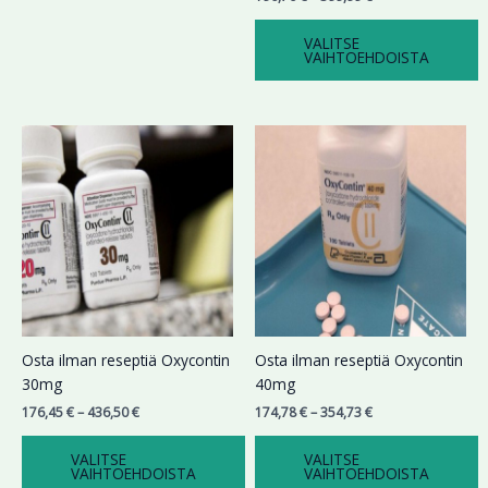
VALITSE
VAIHTOEHDOISTA
Hintaluokka:
Hintaluokka:
Tällä
Tällä
176,45 €
174,78 €
tuotteella
tuotteella
-
-
on
on
436,50 €
354,73 €
useampi
useampi
muunnelma.
muunnelma.
Voit
Voit
tehdä
tehdä
valinnat
valinnat
tuotteen
tuotteen
sivulla.
sivulla.
Osta ilman reseptiä Oxycontin
Osta ilman reseptiä Oxycontin
30mg
40mg
176,45
€
–
436,50
€
174,78
€
–
354,73
€
VALITSE
VALITSE
VAIHTOEHDOISTA
VAIHTOEHDOISTA