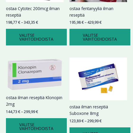
Voit
Voit
ostaa Cytotec 200mcg ilman
ostaa fentanyyliä ilman
tehdä
tehdä
reseptiä
reseptiä
valinnat
valinnat
198,77
€
–
343,35
€
195,98
€
–
429,99
€
tuotteen
tuotteen
sivulla.
sivulla.
VALITSE
VALITSE
VAIHTOEHDOISTA
VAIHTOEHDOISTA
Hintaluokka:
Hintaluokka:
Tällä
Tällä
144,73 €
123,89 €
tuotteella
tuotteella
-
-
on
on
299,99 €
299,99 €
useampi
useampi
muunnelma.
muunnelma.
Voit
Voit
ostaa ilman reseptiä Klonopin
tehdä
tehdä
2mg
valinnat
valinnat
ostaa ilman reseptiä
144,73
€
–
299,99
€
tuotteen
tuotteen
Suboxone 8mg
sivulla.
sivulla.
123,89
€
–
299,99
€
VALITSE
VAIHTOEHDOISTA