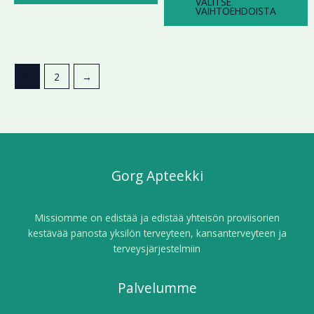
VALITSE
VAIHTOEHDOISTA
1
2
→
Gorg Apteekki
Missiomme on edistää ja edistää yhteisön proviisorien
kestävää panosta yksilön terveyteen, kansanterveyteen ja
terveysjärjestelmiin
Palvelumme