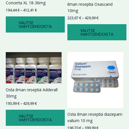
Voit
Voit
Concerta XL 18-36mg
ilman reseptiä Oxascand
tehdä
tehdä
194,44
€
–
412,41
€
10mg
valinnat
valinnat
223,67
€
–
429,99
€
tuotteen
tuotteen
VALITSE
VAIHTOEHDOISTA
sivulla.
sivulla.
VALITSE
VAIHTOEHDOISTA
Hintaluokka:
Hintaluokka:
Tällä
Tällä
193,99 €
196,70 €
tuotteella
tuotteella
-
-
on
on
429,99 €
399,99 €
useampi
useampi
muunnelma.
muunnelma.
Voit
Voit
Osta ilman reseptiä Adderall
tehdä
tehdä
30mg
valinnat
valinnat
193,99
€
–
429,99
€
tuotteen
tuotteen
sivulla.
sivulla.
Osta ilman reseptiä diazepam
VALITSE
VAIHTOEHDOISTA
valium 10 mg
196,70
€
–
399,99
€