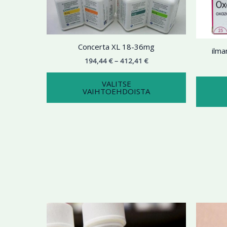
useampi
muunnelma.
Voit
tehdä
Concerta XL 18-36mg
ilm
valinnat
194,44
€
–
412,41
€
tuotteen
sivulla.
VALITSE
VAIHTOEHDOISTA
Hintaluokka:
Tällä
176,45 €
tuotteella
-