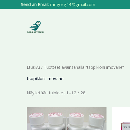
Siirry
Send an Email:
megorg44@gmail.com
sisältöön
Etusivu
/ Tuotteet avainsanalla “tsopikloni imovane”
tsopikloni imovane
Näytetään tulokset 1–12 / 28
Hintaluokka:
Tällä
194,44 €
tuotteella
-
412,41 €
on