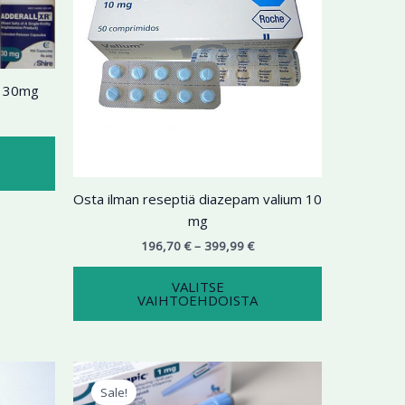
useampi
useampi
muunnelma.
muunnelma.
Voit
Voit
tehdä
tehdä
l 30mg
valinnat
valinnat
tuotteen
tuotteen
sivulla.
sivulla.
Osta ilman reseptiä diazepam valium 10
mg
196,70
€
–
399,99
€
VALITSE
VAIHTOEHDOISTA
ntaluokka:
Alkuperäinen
Nykyinen
Tällä
9,99 €
hinta
hinta
Sale!
tuotteella
oli:
on: