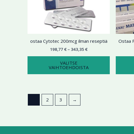
343,35 €
on
useampi
muunnelma.
Voit
tehdä
ostaa Cytotec 200mcg ilman reseptiä
Ostaa F
valinnat
tuotteen
198,77
€
–
343,35
€
sivulla.
VALITSE
VAIHTOEHDOISTA
1
2
3
→