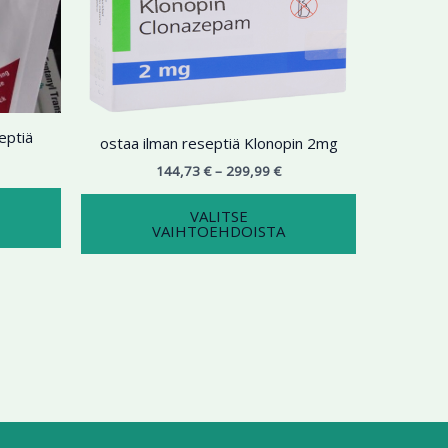
9,99 €
on
299,99 €
on
useampi
useampi
muunnelma.
muunnelma.
Voit
Voit
tehdä
tehdä
eptiä
valinnat
valinnat
ostaa ilman reseptiä Klonopin 2mg
tuotteen
tuotteen
144,73
€
–
299,99
€
sivulla.
sivulla.
VALITSE
VAIHTOEHDOISTA