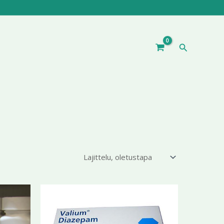
Hae
ntaluokka:
Hintaluokka:
Tällä
Tällä
3,99 €
196,70 €
tuotteella
tuotteella
-
9,99 €
on
399,99 €
on