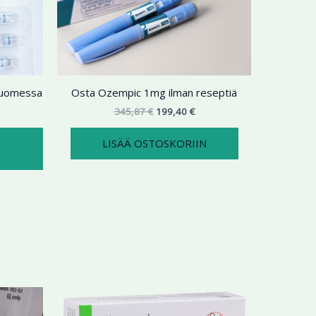
9,99 €
on
345,87 €.
199,40 €.
useampi
muunnelma.
Voit
tehdä
 Suomessa
Osta Ozempic 1mg ilman reseptiä
valinnat
tuotteen
345,87
€
199,40
€
sivulla.
LISÄÄ OSTOSKORIIN
ntaluokka:
Hintaluokka:
Tällä
Tällä
5,98 €
144,73 €
tuotteella
tuotteella
-