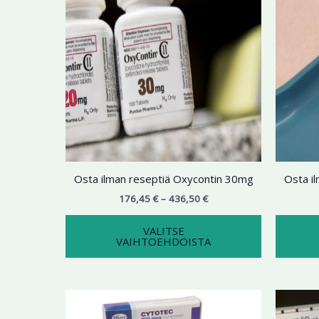
436,50 €
on
useampi
muunnelma.
Voit
tehdä
valinnat
tuotteen
sivulla.
Osta ilman reseptiä Oxycontin 30mg
Osta i
176,45
€
–
436,50
€
VALITSE
VAIHTOEHDOISTA
Hintaluokka:
Tällä
198,77 €
tuotteella
-