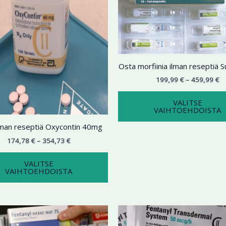
354,73 €
on
45
useampi
muunnelma.
Voit
tehdä
Osta morfiinia ilman reseptiä
valinnat
tuotteen
199,99
€
–
459,99
€
sivulla.
VALITSE
VAIHTOEHDOISTA
lman reseptiä Oxycontin 40mg
174,78
€
–
354,73
€
VALITSE
VAIHTOEHDOISTA
Hintaluokka:
Hi
Tällä
199,99 €
19
tuotteella
-
-