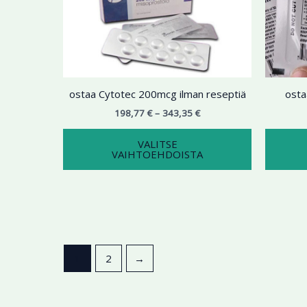
343,35 €
on
useampi
muunnelma.
Voit
tehdä
ostaa Cytotec 200mcg ilman reseptiä
osta
valinnat
tuotteen
198,77
€
–
343,35
€
sivulla.
VALITSE
VAIHTOEHDOISTA
1
2
→