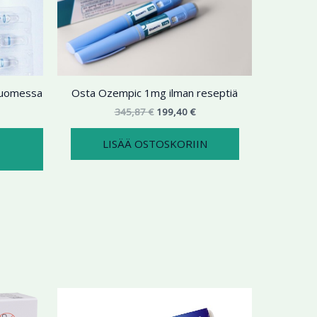
9,99 €
on
345,87 €.
199,40 €.
useampi
muunnelma.
Voit
tehdä
 Suomessa
Osta Ozempic 1mg ilman reseptiä
valinnat
tuotteen
345,87
€
199,40
€
sivulla.
LISÄÄ OSTOSKORIIN
ntaluokka:
Hintaluokka:
Tällä
Tällä
4,73 €
123,89 €
tuotteella
tuotteella
-