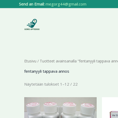
Siirry
Send an Email:
megorg44@gmail.com
sisältöön
Etusivu
/ Tuotteet avainsanalla “fentanyyli tappava ann
fentanyyli tappava annos
Näytetään tulokset 1–12 / 22
Hintaluokka:
Tällä
194,44 €
tuotteella
-
412,41 €
on