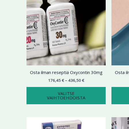
436,50 €
on
useampi
muunnelma.
Voit
tehdä
valinnat
tuotteen
sivulla.
Osta ilman reseptiä Oxycontin 30mg
Osta i
176,45
€
–
436,50
€
VALITSE
VAIHTOEHDOISTA
Hintaluokka:
Tällä
198,77 €
tuotteella
-