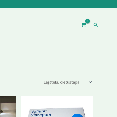
Hae
ntaluokka:
Hintaluokka:
Tällä
Tällä
3,99 €
196,70 €
tuotteella
tuotteella
-
9,99 €
on
399,99 €
on