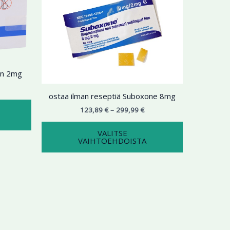
9,99 €
on
299,99 €
on
useampi
useampi
muunnelma.
muunnelma.
Voit
Voit
tehdä
tehdä
valinnat
valinnat
in 2mg
tuotteen
tuotteen
sivulla.
sivulla.
ostaa ilman reseptiä Suboxone 8mg
123,89
€
–
299,99
€
VALITSE
VAIHTOEHDOISTA