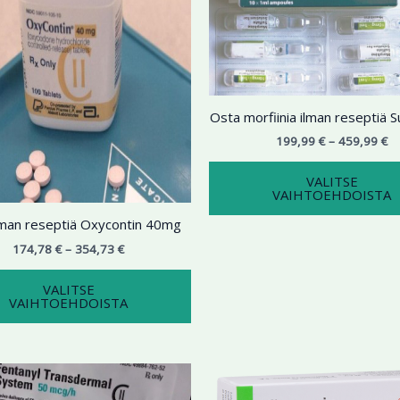
354,73 €
on
45
useampi
muunnelma.
Voit
tehdä
Osta morfiinia ilman reseptiä
valinnat
tuotteen
199,99
€
–
459,99
€
sivulla.
VALITSE
VAIHTOEHDOISTA
lman reseptiä Oxycontin 40mg
174,78
€
–
354,73
€
VALITSE
VAIHTOEHDOISTA
Hintaluokka:
Hi
Tällä
195,98 €
14
tuotteella
-
-