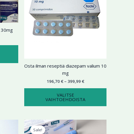
useampi
useampi
muunnelma.
muunnelma.
Voit
Voit
tehdä
tehdä
l 30mg
valinnat
valinnat
tuotteen
tuotteen
sivulla.
sivulla.
Osta ilman reseptiä diazepam valium 10
mg
196,70
€
–
399,99
€
VALITSE
VAIHTOEHDOISTA
ntaluokka:
Alkuperäinen
Nykyinen
Tällä
9,99 €
hinta
hinta
Sale!
tuotteella
oli:
on: