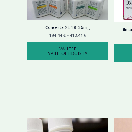
useampi
muunnelma.
Voit
tehdä
Concerta XL 18-36mg
ilm
valinnat
194,44
€
–
412,41
€
tuotteen
sivulla.
VALITSE
VAIHTOEHDOISTA
Hintaluokka:
Tällä
176,45 €
tuotteella
-