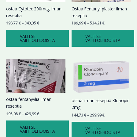
Voit
Voit
ostaa Cytotec 200mcg ilman
Ostaa Fentanyl plaster ilman
tehdä
tehdä
reseptiä
reseptiä
valinnat
valinnat
198,77
€
–
343,35
€
199,99
€
–
534,21
€
tuotteen
tuotteen
sivulla.
sivulla.
VALITSE
VALITSE
VAIHTOEHDOISTA
VAIHTOEHDOISTA
Hintaluokka:
Hintaluokka:
Tällä
Tällä
195,98 €
144,73 €
tuotteella
tuotteella
-
-
on
on
429,99 €
299,99 €
useampi
useampi
muunnelma.
muunnelma.
Voit
Voit
ostaa fentanyyliä ilman
ostaa ilman reseptiä Klonopin
tehdä
tehdä
reseptiä
2mg
valinnat
valinnat
195,98
€
–
429,99
€
144,73
€
–
299,99
€
tuotteen
tuotteen
sivulla.
sivulla.
VALITSE
VALITSE
VAIHTOEHDOISTA
VAIHTOEHDOISTA