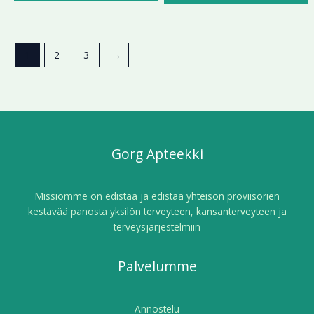
1
2
3
→
Gorg Apteekki
Missiomme on edistää ja edistää yhteisön proviisorien
kestävää panosta yksilön terveyteen, kansanterveyteen ja
terveysjärjestelmiin
Palvelumme
Annostelu