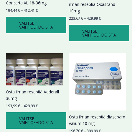
Voit
Voit
Concerta XL 18-36mg
ilman reseptiä Oxascand
tehdä
tehdä
194,44
€
–
412,41
€
10mg
valinnat
valinnat
223,67
€
–
429,99
€
tuotteen
tuotteen
VALITSE
VAIHTOEHDOISTA
sivulla.
sivulla.
VALITSE
VAIHTOEHDOISTA
Hintaluokka:
Hintaluokka:
Tällä
Tällä
193,99 €
196,70 €
tuotteella
tuotteella
-
-
on
on
429,99 €
399,99 €
useampi
useampi
muunnelma.
muunnelma.
Voit
Voit
Osta ilman reseptiä Adderall
tehdä
tehdä
30mg
valinnat
valinnat
193,99
€
–
429,99
€
tuotteen
tuotteen
sivulla.
sivulla.
Osta ilman reseptiä diazepam
VALITSE
VAIHTOEHDOISTA
valium 10 mg
196,70
€
–
399,99
€