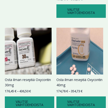
VALITSE
VAIHTOEHDOISTA
Hintaluokka:
Hintaluokka:
Tällä
Tällä
176,45 €
174,78 €
tuotteella
tuotteella
-
-
on
on
436,50 €
354,73 €
useampi
useampi
muunnelma.
muunnelma.
Voit
Voit
tehdä
tehdä
valinnat
valinnat
tuotteen
tuotteen
sivulla.
sivulla.
Osta ilman reseptiä Oxycontin
Osta ilman reseptiä Oxycontin
30mg
40mg
176,45
€
–
436,50
€
174,78
€
–
354,73
€
VALITSE
VALITSE
VAIHTOEHDOISTA
VAIHTOEHDOISTA