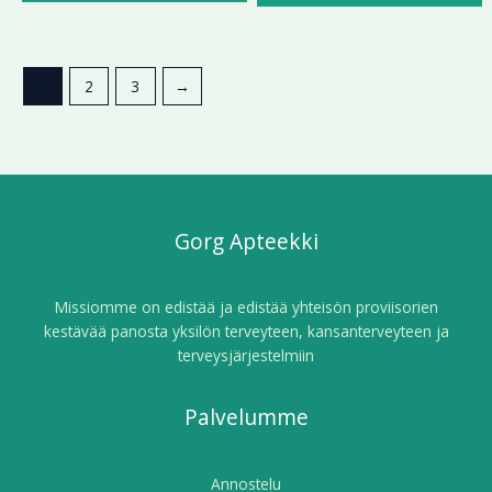
1
2
3
→
Gorg Apteekki
Missiomme on edistää ja edistää yhteisön proviisorien
kestävää panosta yksilön terveyteen, kansanterveyteen ja
terveysjärjestelmiin
Palvelumme
Annostelu