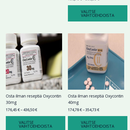
VALITSE
VAIHTOEHDOISTA
Hintaluokka:
Hintaluokka:
Tällä
Tällä
176,45 €
174,78 €
tuotteella
tuotteella
-
-
on
on
436,50 €
354,73 €
useampi
useampi
muunnelma.
muunnelma.
Voit
Voit
tehdä
tehdä
valinnat
valinnat
tuotteen
tuotteen
sivulla.
sivulla.
Osta ilman reseptiä Oxycontin
Osta ilman reseptiä Oxycontin
30mg
40mg
176,45
€
–
436,50
€
174,78
€
–
354,73
€
VALITSE
VALITSE
VAIHTOEHDOISTA
VAIHTOEHDOISTA