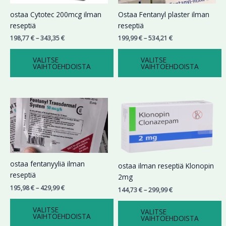
Voit
Voit
ostaa Cytotec 200mcg ilman
Ostaa Fentanyl plaster ilman
tehdä
tehdä
reseptiä
reseptiä
valinnat
valinnat
198,77
€
–
343,35
€
199,99
€
–
534,21
€
tuotteen
tuotteen
sivulla.
sivulla.
VALITSE
VALITSE
VAIHTOEHDOISTA
VAIHTOEHDOISTA
Hintaluokka:
Hintaluokka:
Tällä
Tällä
195,98 €
144,73 €
tuotteella
tuotteella
-
-
on
on
429,99 €
299,99 €
useampi
useampi
muunnelma.
muunnelma.
Voit
Voit
ostaa fentanyyliä ilman
ostaa ilman reseptiä Klonopin
tehdä
tehdä
reseptiä
2mg
valinnat
valinnat
195,98
€
–
429,99
€
144,73
€
–
299,99
€
tuotteen
tuotteen
sivulla.
sivulla.
VALITSE
VALITSE
VAIHTOEHDOISTA
VAIHTOEHDOISTA