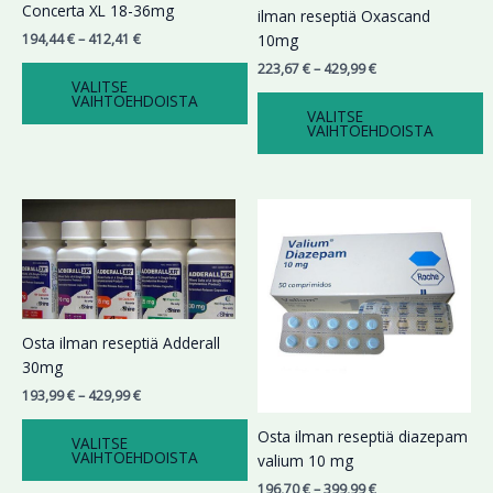
Voit
Voit
Concerta XL 18-36mg
ilman reseptiä Oxascand
tehdä
tehdä
194,44
€
–
412,41
€
10mg
valinnat
valinnat
223,67
€
–
429,99
€
tuotteen
tuotteen
VALITSE
VAIHTOEHDOISTA
sivulla.
sivulla.
VALITSE
VAIHTOEHDOISTA
Hintaluokka:
Hintaluokka:
Tällä
Tällä
193,99 €
196,70 €
tuotteella
tuotteella
-
-
on
on
429,99 €
399,99 €
useampi
useampi
muunnelma.
muunnelma.
Voit
Voit
Osta ilman reseptiä Adderall
tehdä
tehdä
30mg
valinnat
valinnat
193,99
€
–
429,99
€
tuotteen
tuotteen
sivulla.
sivulla.
Osta ilman reseptiä diazepam
VALITSE
VAIHTOEHDOISTA
valium 10 mg
196,70
€
–
399,99
€