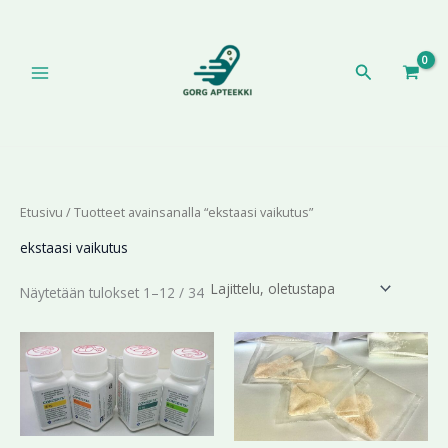
Siirry
sisältöön
Hae
Etusivu
/ Tuotteet avainsanalla “ekstaasi vaikutus”
ekstaasi vaikutus
Näytetään tulokset 1–12 / 34
Hintaluokka:
Hintaluokka:
Tällä
Tällä
194,44 €
195,89 €
tuotteella
tuotteella
-
-
on
on
412,41 €
637,99 €
useampi
useampi
muunnelma.
muunnelma.