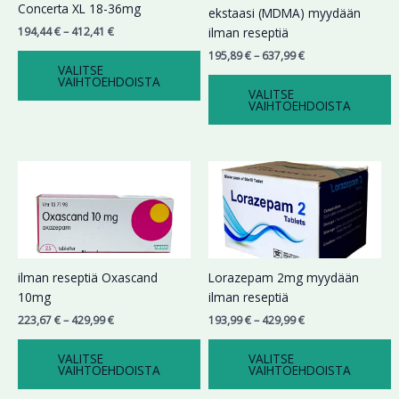
Voit
Voit
Concerta XL 18-36mg
ekstaasi (MDMA) myydään
tehdä
tehdä
194,44
€
–
412,41
€
ilman reseptiä
valinnat
valinnat
195,89
€
–
637,99
€
tuotteen
tuotteen
VALITSE
VAIHTOEHDOISTA
sivulla.
sivulla.
VALITSE
VAIHTOEHDOISTA
Hintaluokka:
Hintaluokka:
Tällä
Tällä
223,67 €
193,99 €
tuotteella
tuotteella
-
-
on
on
429,99 €
429,99 €
useampi
useampi
muunnelma.
muunnelma.
Voit
Voit
ilman reseptiä Oxascand
Lorazepam 2mg myydään
tehdä
tehdä
10mg
ilman reseptiä
valinnat
valinnat
223,67
€
–
429,99
€
193,99
€
–
429,99
€
tuotteen
tuotteen
sivulla.
sivulla.
VALITSE
VALITSE
VAIHTOEHDOISTA
VAIHTOEHDOISTA