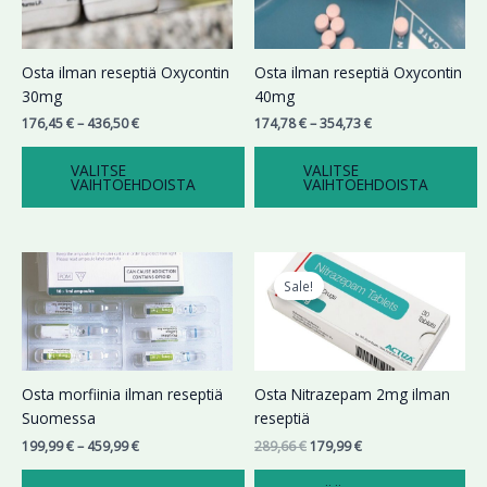
valinnat
valinnat
tuotteen
tuotteen
sivulla.
sivulla.
Osta ilman reseptiä Oxycontin
Osta ilman reseptiä Oxycontin
30mg
40mg
176,45
€
–
436,50
€
174,78
€
–
354,73
€
VALITSE
VALITSE
VAIHTOEHDOISTA
VAIHTOEHDOISTA
Hintaluokka:
Alkuperäinen
Nykyinen
Tällä
199,99 €
hinta
hinta
tuotteella
Sale!
-
oli:
on:
on
459,99 €
289,66 €.
179,99 €.
useampi
muunnelma.
Voit
Osta morfiinia ilman reseptiä
Osta Nitrazepam 2mg ilman
tehdä
Suomessa
reseptiä
valinnat
199,99
€
–
459,99
€
289,66
€
179,99
€
tuotteen
sivulla.