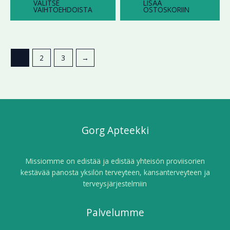
VALITSE
LISÄÄ
VAIHTOEHDOISTA
OSTOSKORIIN
1
2
3
→
Gorg Apteekki
Missiomme on edistää ja edistää yhteisön proviisorien
kestävää panosta yksilön terveyteen, kansanterveyteen ja
terveysjärjestelmiin
Palvelumme