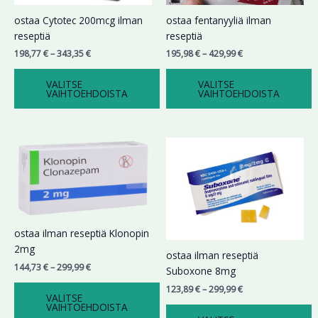
Voit
Voit
ostaa Cytotec 200mcg ilman
ostaa fentanyyliä ilman
tehdä
tehdä
reseptiä
reseptiä
valinnat
valinnat
198,77
€
–
343,35
€
195,98
€
–
429,99
€
tuotteen
tuotteen
sivulla.
sivulla.
VALITSE
VALITSE
VAIHTOEHDOISTA
VAIHTOEHDOISTA
Hintaluokka:
Hintaluokka:
Tällä
Tällä
144,73 €
123,89 €
tuotteella
tuotteella
-
-
on
on
299,99 €
299,99 €
useampi
useampi
muunnelma.
muunnelma.
Voit
Voit
ostaa ilman reseptiä Klonopin
tehdä
tehdä
2mg
valinnat
valinnat
ostaa ilman reseptiä
144,73
€
–
299,99
€
tuotteen
tuotteen
Suboxone 8mg
sivulla.
sivulla.
123,89
€
–
299,99
€
VALITSE
VAIHTOEHDOISTA