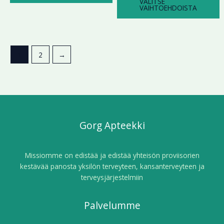
VALITSE
VAIHTOEHDOISTA
1
2
→
Gorg Apteekki
Missiomme on edistää ja edistää yhteisön proviisorien
kestävää panosta yksilön terveyteen, kansanterveyteen ja
terveysjärjestelmiin
Palvelumme