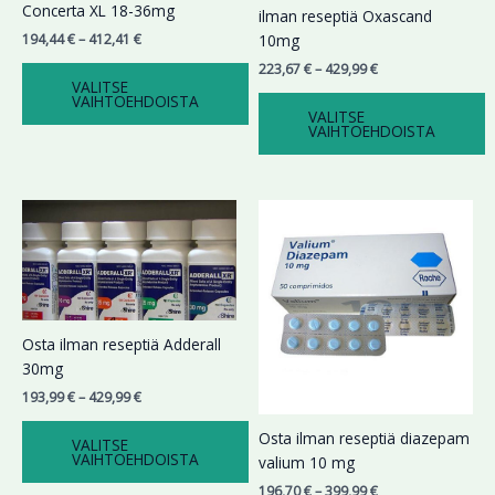
Voit
Voit
Concerta XL 18-36mg
ilman reseptiä Oxascand
tehdä
tehdä
194,44
€
–
412,41
€
10mg
valinnat
valinnat
223,67
€
–
429,99
€
tuotteen
tuotteen
VALITSE
VAIHTOEHDOISTA
sivulla.
sivulla.
VALITSE
VAIHTOEHDOISTA
Hintaluokka:
Hintaluokka:
Tällä
Tällä
193,99 €
196,70 €
tuotteella
tuotteella
-
-
on
on
429,99 €
399,99 €
useampi
useampi
muunnelma.
muunnelma.
Voit
Voit
Osta ilman reseptiä Adderall
tehdä
tehdä
30mg
valinnat
valinnat
193,99
€
–
429,99
€
tuotteen
tuotteen
sivulla.
sivulla.
Osta ilman reseptiä diazepam
VALITSE
VAIHTOEHDOISTA
valium 10 mg
196,70
€
–
399,99
€