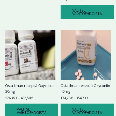
VALITSE
VAIHTOEHDOISTA
Hintaluokka:
Hintaluokka:
Tällä
Tällä
176,45 €
174,78 €
tuotteella
tuotteella
-
-
on
on
436,50 €
354,73 €
useampi
useampi
muunnelma.
muunnelma.
Voit
Voit
tehdä
tehdä
valinnat
valinnat
tuotteen
tuotteen
sivulla.
sivulla.
Osta ilman reseptiä Oxycontin
Osta ilman reseptiä Oxycontin
30mg
40mg
176,45
€
–
436,50
€
174,78
€
–
354,73
€
VALITSE
VALITSE
VAIHTOEHDOISTA
VAIHTOEHDOISTA