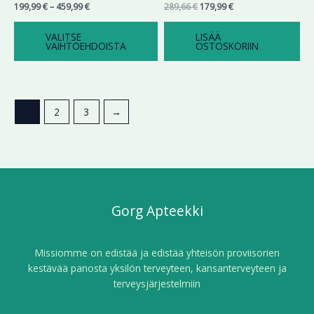
199,99
€
–
459,99
€
289,66
€
179,99
€
tuotteen
sivulla.
VALITSE
LISÄÄ
VAIHTOEHDOISTA
OSTOSKORIIN
1
2
3
→
Gorg Apteekki
Missiomme on edistää ja edistää yhteisön proviisorien
kestävää panosta yksilön terveyteen, kansanterveyteen ja
terveysjärjestelmiin