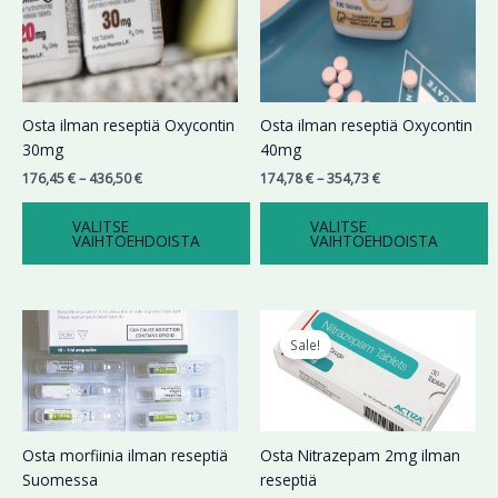
Voit
Voit
tehdä
tehdä
valinnat
valinnat
tuotteen
tuotteen
sivulla.
sivulla.
Osta ilman reseptiä Oxycontin
Osta ilman reseptiä Oxycontin
30mg
40mg
176,45
€
–
436,50
€
174,78
€
–
354,73
€
VALITSE
VALITSE
VAIHTOEHDOISTA
VAIHTOEHDOISTA
Hintaluokka:
Alkuperäinen
Nykyinen
Tällä
199,99 €
hinta
hinta
tuotteella
Sale!
-
oli:
on:
on
459,99 €
289,66 €.
179,99 €.
useampi
muunnelma.
Voit
Osta morfiinia ilman reseptiä
Osta Nitrazepam 2mg ilman
tehdä
Suomessa
reseptiä
valinnat