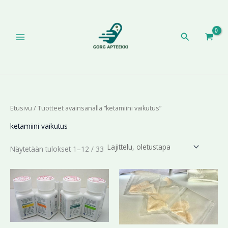
Siirry
sisältöön
Hae
Etusivu
/ Tuotteet avainsanalla “ketamiini vaikutus”
ketamiini vaikutus
Näytetään tulokset 1–12 / 33
Hintaluokka:
Hintaluokka:
Tällä
Tällä
194,44 €
195,89 €
tuotteella
tuotteella
-
-
on
on
412,41 €
637,99 €
useampi
useampi
muunnelma.
muunnelma.