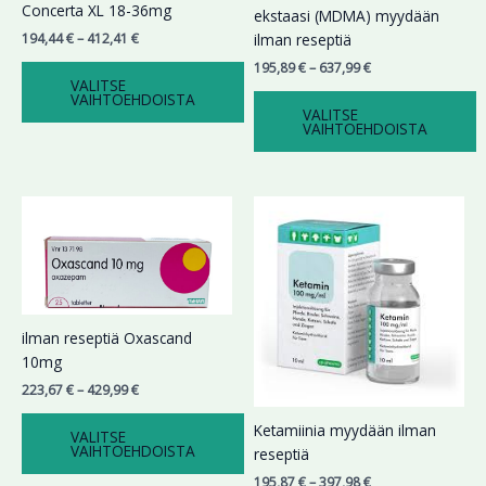
Voit
Voit
Concerta XL 18-36mg
ekstaasi (MDMA) myydään
tehdä
tehdä
194,44
€
–
412,41
€
ilman reseptiä
valinnat
valinnat
195,89
€
–
637,99
€
tuotteen
tuotteen
VALITSE
VAIHTOEHDOISTA
sivulla.
sivulla.
VALITSE
VAIHTOEHDOISTA
Hintaluokka:
Hintaluokka:
Tällä
Tällä
223,67 €
195,87 €
tuotteella
tuotteella
-
-
on
on
429,99 €
397,98 €
useampi
useampi
muunnelma.
muunnelma.
Voit
Voit
ilman reseptiä Oxascand
tehdä
tehdä
10mg
valinnat
valinnat
223,67
€
–
429,99
€
tuotteen
tuotteen
sivulla.
sivulla.
Ketamiinia myydään ilman
VALITSE
VAIHTOEHDOISTA
reseptiä
195,87
€
–
397,98
€