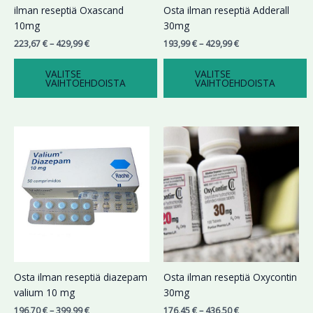
Voit
Voit
ilman reseptiä Oxascand
Osta ilman reseptiä Adderall
tehdä
tehdä
10mg
30mg
valinnat
valinnat
223,67
€
–
429,99
€
193,99
€
–
429,99
€
tuotteen
tuotteen
sivulla.
sivulla.
VALITSE
VALITSE
VAIHTOEHDOISTA
VAIHTOEHDOISTA
Hintaluokka:
Hintaluokka:
Tällä
Tällä
196,70 €
176,45 €
tuotteella
tuotteella
-
-
on
on
399,99 €
436,50 €
useampi
useampi
muunnelma.
muunnelma.
Voit
Voit
tehdä
tehdä
valinnat
valinnat
tuotteen
tuotteen
sivulla.
sivulla.
Osta ilman reseptiä diazepam
Osta ilman reseptiä Oxycontin
valium 10 mg
30mg
196,70
€
–
399,99
€
176,45
€
–
436,50
€