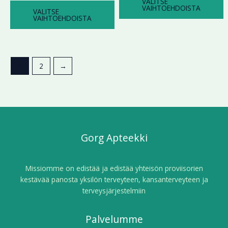
VALITSE
VAIHTOEHDOISTA
VALITSE
VAIHTOEHDOISTA
1
2
→
Gorg Apteekki
Missiomme on edistää ja edistää yhteisön proviisorien
kestävää panosta yksilön terveyteen, kansanterveyteen ja
terveysjärjestelmiin
Palvelumme