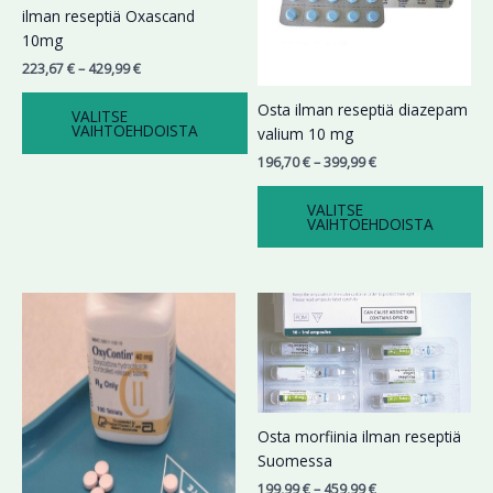
Voit
Voit
ilman reseptiä Oxascand
tehdä
tehdä
10mg
valinnat
valinnat
223,67
€
–
429,99
€
tuotteen
tuotteen
sivulla.
sivulla.
Osta ilman reseptiä diazepam
VALITSE
VAIHTOEHDOISTA
valium 10 mg
196,70
€
–
399,99
€
VALITSE
VAIHTOEHDOISTA
Hintaluokka:
Hintaluokka:
Tällä
Tällä
174,78 €
199,99 €
tuotteella
tuotteella
-
-
on
on
354,73 €
459,99 €
useampi
useampi
muunnelma.
muunnelma.
Voit
Voit
Osta morfiinia ilman reseptiä
tehdä
tehdä
Suomessa
valinnat
valinnat
199,99
€
–
459,99
€