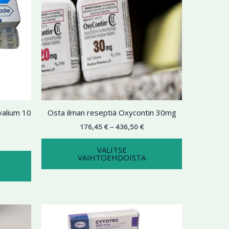
useampi
useampi
muunnelma.
muunnelma.
Voit
Voit
tehdä
tehdä
valinnat
valinnat
tuotteen
tuotteen
sivulla.
sivulla.
valium 10
Osta ilman reseptiä Oxycontin 30mg
176,45
€
–
436,50
€
VALITSE
VAIHTOEHDOISTA
en
kyinen
Hintaluokka:
Tällä
ta
198,77 €
tuotteella
-