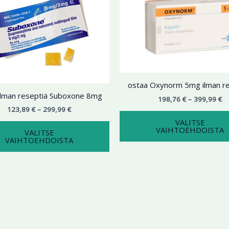
299,99 €
on
39
useampi
muunnelma.
Voit
tehdä
valinnat
tuotteen
ostaa Oxynorm 5mg ilman re
sivulla.
ilman reseptiä Suboxone 8mg
198,76
€
–
399,99
€
123,89
€
–
299,99
€
VALITSE
VAIHTOEHDOISTA
VALITSE
VAIHTOEHDOISTA