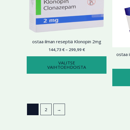
299,99 €
on
useampi
muunnelma.
Voit
tehdä
valinnat
ostaa ilman reseptiä Klonopin 2mg
tuotteen
144,73
€
–
299,99
€
sivulla.
ostaa 
VALITSE
VAIHTOEHDOISTA
1
2
→