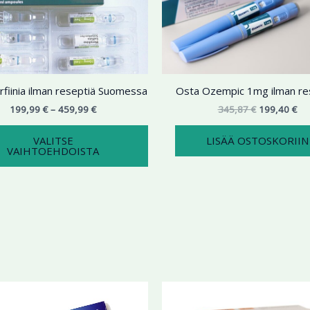
459,99 €
on
345,87 €.
199
useampi
muunnelma.
Voit
tehdä
fiinia ilman reseptiä Suomessa
Osta Ozempic 1mg ilman re
valinnat
tuotteen
199,99
€
–
459,99
€
345,87
€
199,40
€
sivulla.
VALITSE
LISÄÄ OSTOSKORIIN
VAIHTOEHDOISTA
Hintaluokka:
Hi
Tällä
123,89 €
19
tuotteella
-
-