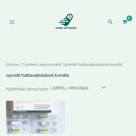
Siirry
sisältöön
Hae
Etusivu
/ Tuotteet avainsanalla “opioidit haittavaikutukset koiralla”
opioidit haittavaikutukset koiralla
Näytetään ainoa tulos
Hintaluokka:
Tällä
199,99 €
tuotteella
-
on
459,99 €
useampi
muunnelma.