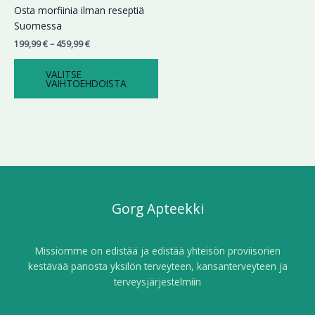
Voit
Osta morfiinia ilman reseptiä
tehdä
Suomessa
valinnat
199,99
€
–
459,99
€
tuotteen
sivulla.
VALITSE
VAIHTOEHDOISTA
Gorg Apteekki
Missiomme on edistää ja edistää yhteisön proviisorien
kestävää panosta yksilön terveyteen, kansanterveyteen ja
terveysjärjestelmiin