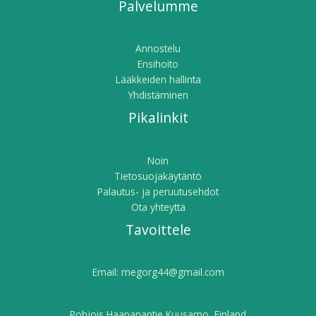
Palvelumme
Annostelu
Ensihoito
Lääkkeiden hallinta
Yhdistäminen
Pikalinkit
Noin
Tietosuojakäytäntö
Palautus- ja peruutusehdot
Ota yhteyttä
Tavoittele
Email:
megorg44@gmail.com
Pohjois Haapanantie Kuusamo, Finland