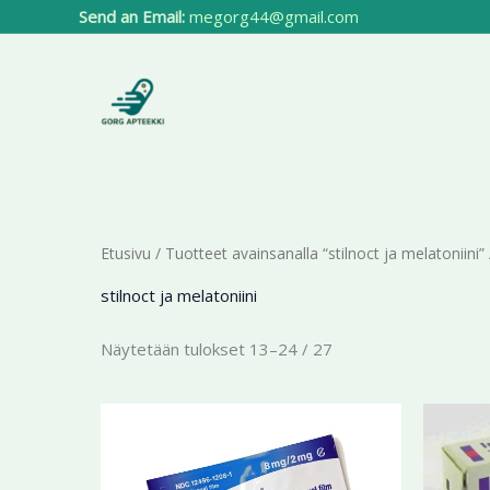
Siirry
Send an Email:
megorg44@gmail.com
sisältöön
Etusivu
/
Tuotteet avainsanalla “stilnoct ja melatoniini”
stilnoct ja melatoniini
Näytetään tulokset 13–24 / 27
Hintaluokka:
Tällä
123,89 €
tuotteella
-
299,99 €
on