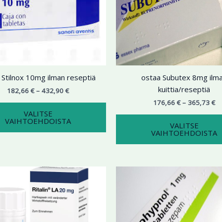
tehdä
valinnat
tuotteen
sivulla.
 Stilnox 10mg ilman reseptiä
ostaa Subutex 8mg ilm
kuittia/reseptiä
182,66
€
–
432,90
€
176,66
€
–
365,73
€
VALITSE
VAIHTOEHDOISTA
VALITSE
VAIHTOEHDOISTA
Hintaluokka:
Hi
Tällä
179,99 €
19
tuotteella
-
-
439,99 €
on
35
useampi
muunnelma.