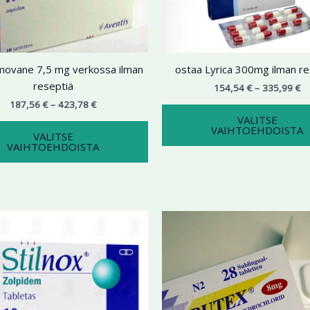
useampi
muunnelma.
Voit
tehdä
movane 7,5 mg verkossa ilman
ostaa Lyrica 300mg ilman re
valinnat
reseptiä
tuotteen
154,54
€
–
335,99
€
sivulla.
187,56
€
–
423,78
€
VALITSE
VAIHTOEHDOISTA
VALITSE
VAIHTOEHDOISTA
Hintaluokka:
Hi
Tällä
182,66 €
17
tuotteella
-
-
432,90 €
on
36
useampi
muunnelma.
Voit