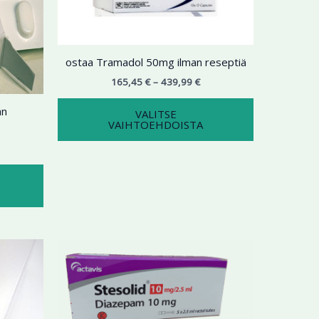
tehdä
tehdä
valinnat
valinnat
tuotteen
tuotteen
sivulla.
sivulla.
ostaa Tramadol 50mg ilman reseptiä
165,45
€
–
439,99
€
an
VALITSE
VAIHTOEHDOISTA
ntaluokka:
Hintaluokka:
Tällä
Tällä
4,87 €
190,34 €
tuotteella
tuotteella
-
7,90 €
on
413,47 €
on
useampi
useampi
muunnelma.
muunnelma.