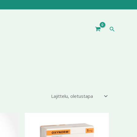
Hae
ntaluokka:
Hintaluokka:
Tällä
Tällä
4,54 €
198,76 €
tuotteella
tuotteella
-
5,99 €
on
399,99 €
on