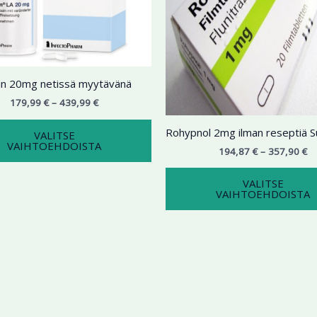
Voit
tehdä
valinnat
tuotteen
sivulla.
lin 20mg netissä myytävänä
179,99
€
–
439,99
€
Rohypnol 2mg ilman reseptiä 
VALITSE
VAIHTOEHDOISTA
194,87
€
–
357,90
€
VALITSE
VAIHTOEHDOISTA