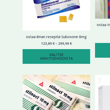
useampi
muunnelma.
Voit
tehdä
ostaa I
valinnat
tuotteen
sivulla.
ostaa ilman reseptiä Suboxone 8mg
123,89
€
–
299,99
€
VALITSE
VAIHTOEHDOISTA
Hintaluokka:
Tällä
189,99 €
tuotteella
-
499,87 €
on
useampi
muunnelma.
Voit