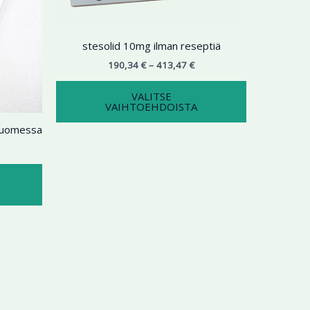
Voit
Voit
tehdä
tehdä
stesolid 10mg ilman reseptiä
valinnat
valinnat
tuotteen
tuotteen
190,34
€
–
413,47
€
sivulla.
sivulla.
VALITSE
VAIHTOEHDOISTA
Suomessa