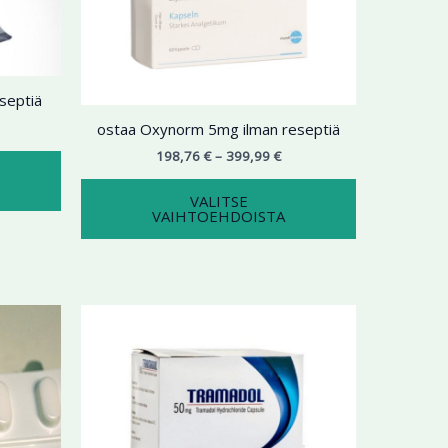
useampi
useampi
muunnelma.
muunnelma.
Voit
Voit
tehdä
tehdä
septiä
valinnat
valinnat
tuotteen
tuotteen
ostaa Oxynorm 5mg ilman reseptiä
sivulla.
sivulla.
198,76
€
–
399,99
€
VALITSE
VAIHTOEHDOISTA
ntaluokka:
Hintaluokka:
Tällä
Tällä
6,66 €
165,45 €
tuotteella
tuotteella
-
5,73 €
on
439,99 €
on
useampi
useampi
muunnelma.
muunnelma.
Voit
Voit