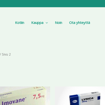
Kotiin
Kauppa
Noin
Ota yhteyttä
/ Sivu 2
Hintaluokka:
Hi
Tällä
187,56 €
15
tuotteella
-
-
423,78 €
on
33