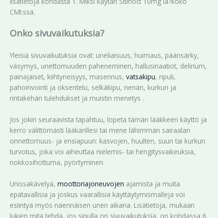
lisätietoja kohdasta 1. Miksi käytän Stilnoct 10mg ia?koko
CMI:ssä.
Onko sivuvaikutuksia?
Yleisiä sivuvaikutuksia ovat: uneliaisuus, huimaus, päänsärky,
väsymys, unettomuuden paheneminen, hallusinaatiot, delirium,
painajaiset, kiihtyneisyys, masennus,
vatsakipu
, ripuli,
pahoinvointi ja oksentelu, selkäkipu, nenän, kurkun ja
rintakehän tulehdukset ja muistin menetys .
Jos jokin seuraavista tapahtuu, lopeta tämän lääkkeen käyttö ja
kerro välittömästi lääkärillesi tai mene lähimmän sairaalan
onnettomuus- ja ensiapuun: kasvojen, huulten, suun tai kurkun
turvotus, joka voi aiheuttaa nielemis- tai hengitysvaikeuksia,
nokkosihottuma, pyörtyminen.
Unissakävelyä,
moottoriajoneuvojen
ajamista ja muita
epätavallisia ja joskus vaarallisia käyttäytymismalleja voi
esiintyä myös näennäisen unen aikana. Lisätietoja, mukaan
lukien mitä tehdä, jos sinulla on sivuvaikutuksia, on kohdassa 6.