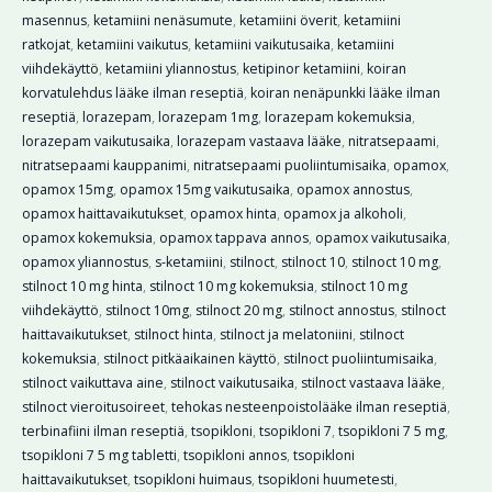
masennus
,
ketamiini nenäsumute
,
ketamiini överit
,
ketamiini
ratkojat
,
ketamiini vaikutus
,
ketamiini vaikutusaika
,
ketamiini
viihdekäyttö
,
ketamiini yliannostus
,
ketipinor ketamiini
,
koiran
korvatulehdus lääke ilman reseptiä
,
koiran nenäpunkki lääke ilman
reseptiä
,
lorazepam
,
lorazepam 1mg
,
lorazepam kokemuksia
,
lorazepam vaikutusaika
,
lorazepam vastaava lääke
,
nitratsepaami
,
nitratsepaami kauppanimi
,
nitratsepaami puoliintumisaika
,
opamox
,
opamox 15mg
,
opamox 15mg vaikutusaika
,
opamox annostus
,
opamox haittavaikutukset
,
opamox hinta
,
opamox ja alkoholi
,
opamox kokemuksia
,
opamox tappava annos
,
opamox vaikutusaika
,
opamox yliannostus
,
s-ketamiini
,
stilnoct
,
stilnoct 10
,
stilnoct 10 mg
,
stilnoct 10 mg hinta
,
stilnoct 10 mg kokemuksia
,
stilnoct 10 mg
viihdekäyttö
,
stilnoct 10mg
,
stilnoct 20 mg
,
stilnoct annostus
,
stilnoct
haittavaikutukset
,
stilnoct hinta
,
stilnoct ja melatoniini
,
stilnoct
kokemuksia
,
stilnoct pitkäaikainen käyttö
,
stilnoct puoliintumisaika
,
stilnoct vaikuttava aine
,
stilnoct vaikutusaika
,
stilnoct vastaava lääke
,
stilnoct vieroitusoireet
,
tehokas nesteenpoistolääke ilman reseptiä
,
terbinafiini ilman reseptiä
,
tsopikloni
,
tsopikloni 7
,
tsopikloni 7 5 mg
,
tsopikloni 7 5 mg tabletti
,
tsopikloni annos
,
tsopikloni
haittavaikutukset
,
tsopikloni huimaus
,
tsopikloni huumetesti
,