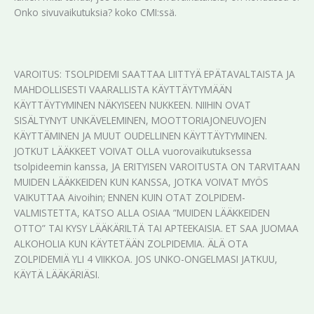
Onko sivuvaikutuksia? koko CMI:ssä.
VAROITUS: TSOLPIDEMI SAATTAA LIITTYÄ EPÄTAVALTAISTA JA
MAHDOLLISESTI VAARALLISTA KÄYTTÄYTYMÄÄN
KÄYTTÄYTYMINEN NÄKYISEEN NUKKEEN. NIIHIN OVAT
SISÄLTYNYT UNKÄVELEMINEN, MOOTTORIAJONEUVOJEN
KÄYTTÄMINEN JA MUUT OUDELLINEN KÄYTTÄYTYMINEN.
JOTKUT LÄÄKKEET VOIVAT OLLA vuorovaikutuksessa
tsolpideemin kanssa, JA ERITYISEN VAROITUSTA ON TARVITAAN
MUIDEN LÄÄKKEIDEN KUN KANSSA, JOTKA VOIVAT MYÖS
VAIKUTTAA Aivoihin; ENNEN KUIN OTAT ZOLPIDEM-
VALMISTETTA, KATSO ALLA OSIAA ”MUIDEN LÄÄKKEIDEN
OTTO” TAI KYSY LÄÄKÄRILTÄ TAI APTEEKAISIA. ET SAA JUOMAA
ALKOHOLIA KUN KÄYTETÄÄN ZOLPIDEMIA. ÄLÄ OTA
ZOLPIDEMIÄ YLI 4 VIIKKOA. JOS UNKO-ONGELMASI JATKUU,
KÄYTÄ LÄÄKÄRIÄSI.