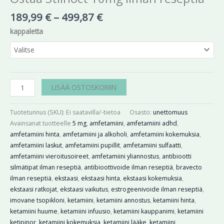
189,99
€
–
499,87
€
kappaletta
LISÄÄ OSTOSKORIIN
Tuotetunnus (SKU):
Ei saatavilla/-tietoa
Osasto:
unettomuus
Avainsanat tuotteelle
5 mg
,
amfetamiini
,
amfetamiini adhd
,
amfetamiini hinta
,
amfetamiini ja alkoholi
,
amfetamiini kokemuksia
,
amfetamiini laskut
,
amfetamiini pupillit
,
amfetamiini sulfaatti
,
amfetamiini vieroitusoireet
,
amfetamiini yliannostus
,
antibiootti
silmätipat ilman reseptiä
,
antibioottivoide ilman reseptiä
,
bravecto
ilman reseptiä
,
ekstaasi
,
ekstaasi hinta
,
ekstaasi kokemuksia
,
ekstaasi ratkojat
,
ekstaasi vaikutus
,
estrogeenivoide ilman reseptiä
,
imovane tsopikloni
,
ketamiini
,
ketamiini annostus
,
ketamiini hinta
,
ketamiini huume
,
ketamiini infuusio
,
ketamiini kauppanimi
,
ketamiini
ketipinor
,
ketamiini kokemuksia
,
ketamiini lääke
,
ketamiini