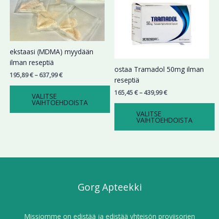
tuotteella
tuotteella
-
-
on
on
637,99 €
439,99 €
useampi
useampi
muunnelma.
muunnelma.
Voit
Voit
ekstaasi (MDMA) myydään
tehdä
tehdä
ilman reseptiä
valinnat
valinnat
ostaa Tramadol 50mg ilman
195,89
€
–
637,99
€
tuotteen
tuotteen
reseptiä
sivulla.
sivulla.
165,45
€
–
439,99
€
VALITSE
VAIHTOEHDOISTA
VALITSE
VAIHTOEHDOISTA
Gorg Apteekki
Missiomme on edistää ja edistää yhteisön proviisorien