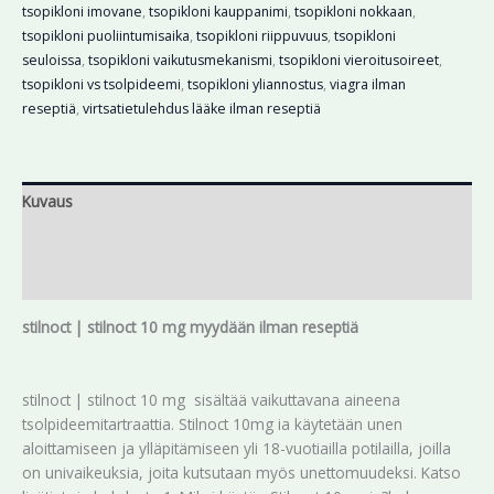
tsopikloni imovane
,
tsopikloni kauppanimi
,
tsopikloni nokkaan
,
tsopikloni puoliintumisaika
,
tsopikloni riippuvuus
,
tsopikloni
seuloissa
,
tsopikloni vaikutusmekanismi
,
tsopikloni vieroitusoireet
,
tsopikloni vs tsolpideemi
,
tsopikloni yliannostus
,
viagra ilman
reseptiä
,
virtsatietulehdus lääke ilman reseptiä
Kuvaus
Lisätiedot
Arviot (0)
stilnoct | stilnoct 10 mg myydään ilman reseptiä
stilnoct | stilnoct 10 mg sisältää vaikuttavana aineena
tsolpideemitartraattia. Stilnoct 10mg ia käytetään unen
aloittamiseen ja ylläpitämiseen yli 18-vuotiailla potilailla, joilla
on univaikeuksia, joita kutsutaan myös unettomuudeksi. Katso